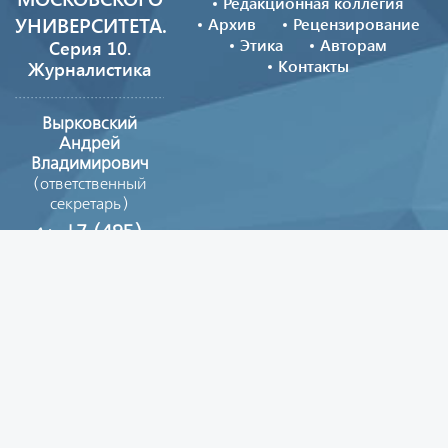
Редакционная коллегия
УНИВЕРСИТЕТА.
Архив
Рецензирование
Этика
Авторам
Серия 10.
Контакты
Журналистика
Вырковский
Андрей
Владимирович
(ответственный
секретарь)
+7 (495)
629-39-08
vestnik_journ@mail.ru
Copyright © 2026
Все материалы сайта опубликованы на условиях
лицензии
Creative Commons Attribution 4.0
License.
©Издательский Дом (Типография) МГУ