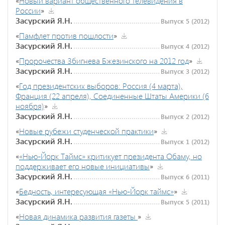
«
Новый вариант общественного телевидения в
России
»
Засурский Я.Н.
Выпуск 5 (2012)
«
Памфлет против пошлости
»
Засурский Я.Н.
Выпуск 4 (2012)
«
Пророчества Збигнева Бжезинского на 2012 год
»
Засурский Я.Н.
Выпуск 3 (2012)
«
Год президентских выборов: Россия (4 марта),
Франция (22 апреля), Соединенные Штаты Америки (6
ноября)
»
Засурский Я.Н.
Выпуск 2 (2012)
«
Новые рубежи студенческой практики
»
Засурский Я.Н.
Выпуск 1 (2012)
«
«Нью-Йорк Таймс» критикует президента Обаму, но
поддерживает его новые инициативы
»
Засурский Я.Н.
Выпуск 6 (2011)
«
Бедность, интересующая «Нью-Йорк таймс»
»
Засурский Я.Н.
Выпуск 5 (2011)
«
Новая динамика развития газеты
»