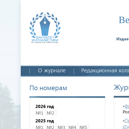
Ве
Издае
О журнале
Редакционная кол
Жур
По номерам
«
Фо
2026 год
Ро
№1
№2
«
П
2025 год
сту
№1
№2
№3
№4
№5