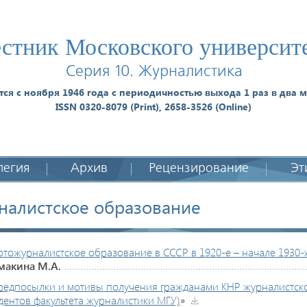
стник Московского университ
Серия 10. Журналистика
тся с ноября 1946 года с периодичностью выхода 1 раз в два м
ISSN 0320-8079 (Print), 2658-3526 (Online)
легия
Архив
Рецензирование
Эт
налистское образование
тожурналистское образование в СССР в 1920-е – начале 1930-х 
макина М.А.
редпосылки и мотивы получения гражданами КНР журналистско
дентов факультета журналистики МГУ)
»