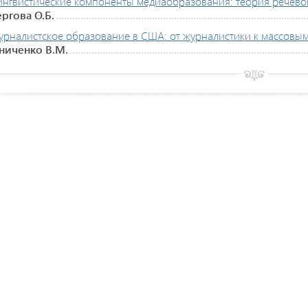
ингвистические компоненты медиаобразования: теория речево
ргова О.Б.
урналистское образование в США: от журналистики к массовы
ниченко В.М.