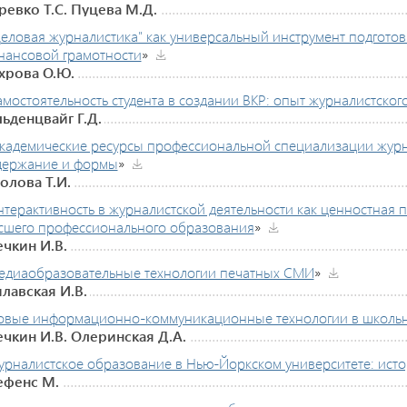
ревко Т.С. Пуцева М.Д.
Деловая журналистика" как универсальный инструмент подгото
нансовой грамотности
»
хрова О.Ю.
мостоятельность студента в создании ВКР: опыт журналистско
льденцвайг Г.Д.
кадемические ресурсы профессиональной специализации журна
держание и формы
»
олова Т.И.
терактивность в журналистской деятельности как ценностная 
сшего профессионального образования
»
ечкин И.В.
едиаобразовательные технологии печатных СМИ
»
лавская И.В.
овые информационно-коммуникационные технологии в школь
ечкин И.В. Олеринская Д.А.
урналистское образование в Нью-Йоркском университете: исто
ефенс М.