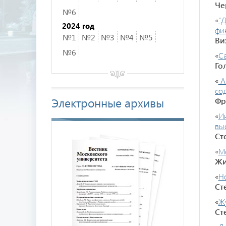
Че
№6
«
"
2024 год
фи
№1
№2
№3
№4
№5
Ви
№6
«
Са
Го
«
А
со
Электронные архивы
Фр
«
Ин
вы
Ст
«
М
Жи
«
Н
Ст
«
Ж
Ст