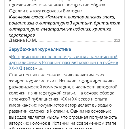
прослеживает изменения в восприятии образа
Офелии в эпоху королевы Виктории.
Ключевые слова: «Гамлет», викторианская эпоха,
романтизм в литературной критике, британские
литературно-театральные издания, критика
характеров
Дакина Ю.М.
212
Зарубежная журналистика
«
Исторические особенности развития аналитической
журналистики в Испании: расцвет колонки на рубеже
XX-XXI веков
»
Статья посвящена становлению аналитических
жанров журналистики в Испании и формированию
разновидностей комментария, в частности авторской
колонки, из литературной статьи. На основе обзора
испанской публицистики XIX и ХХ веков и опыта
американских колумнистов автор делает выводы о
развитии колонки в Испании. Одним из основных
выводов является мысль, что огромная популярность
авторских колонок в Испании на современном этапе
обусловлена тем, что этот жанр отвечает