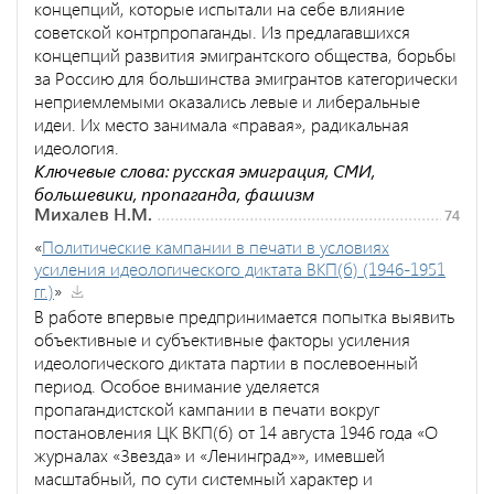
концепций, которые испытали на себе влияние
советской контрпропаганды. Из предлагавшихся
концепций развития эмигрантского общества, борьбы
за Россию для большинства эмигрантов категорически
неприемлемыми оказались левые и либеральные
идеи. Их место занимала «правая», радикальная
идеология.
Ключевые слова: русская эмиграция, СМИ,
большевики, пропаганда, фашизм
Михалев Н.М.
74
«
Политические кампании в печати в условиях
усиления идеологического диктата ВКП(б) (1946-1951
гг.)
»
В работе впервые предпринимается попытка выявить
объективные и субъективные факторы усиления
идеологического диктата партии в послевоенный
период. Особое внимание уделяется
пропагандистской кампании в печати вокруг
постановления ЦК ВКП(б) от 14 августа 1946 года «О
журналах «Звезда» и «Ленинград»», имевшей
масштабный, по сути системный характер и