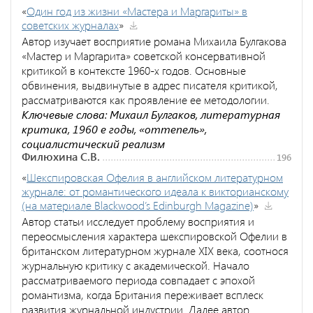
«
Один год из жизни «Мастера и Маргариты» в
советских журналах
»
Автор изучает восприятие романа Михаила Булгакова
«Мастер и Маргарита» советской консервативной
критикой в контексте 1960-х годов. Основные
обвинения, выдвинутые в адрес писателя критикой,
рассматриваются как проявление ее методологии.
Ключевые слова: Михаил Булгаков, литературная
критика, 1960 е годы, «оттепель»,
социалистический реализм
Филюхина С.В.
196
«
Шекспировская Офелия в английском литературном
журнале: от романтического идеала к викторианскому
(на материале Blackwood’s Edinburgh Magazine)
»
Автор статьи исследует проблему восприятия и
переосмысления характера шекспировской Офелии в
британском литературном журнале XIX века, соотнося
журнальную критику с академической. Начало
рассматриваемого периода совпадает с эпохой
романтизма, когда Британия переживает всплеск
развития журнальной индустрии. Далее автор