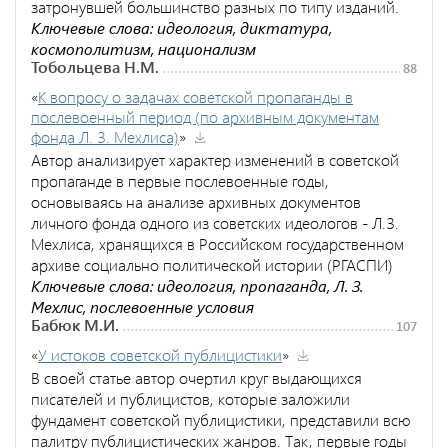
затронувшей большинство разных по типу изданий.
Ключевые слова: идеология, диктатура,
космополитизм, национализм
Тобольцева Н.М.
88
«
К вопросу о задачах советской пропаганды в
послевоенный период (по архивным документам
фонда Л. З. Мехлиса)
»
Автор анализирует характер изменений в советской
пропаганде в первые послевоенные годы,
основываясь на анализе архивных документов
личного фонда одного из советских идеологов - Л.З.
Мехлиса, хранящихся в Российском государственном
архиве социально политической истории (РГАСПИ)
Ключевые слова: идеология, пропаганда, Л. З.
Мехлис, послевоенные условия
Бабюк М.И.
107
«
У истоков советской публицистики
»
В своей статье автор очертил круг выдающихся
писателей и публицистов, которые заложили
фундамент советской публицистики, представили всю
палитру публицистических жанров. Так, первые годы