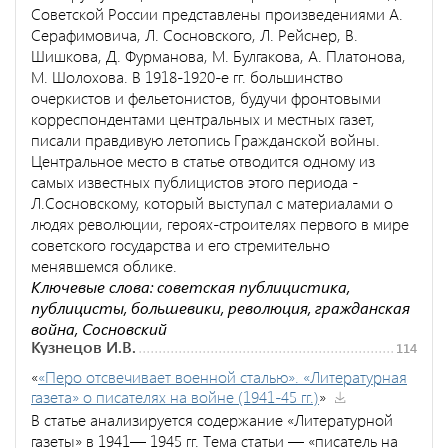
Советской России представлены произведениями А.
Серафимовича, Л. Сосновского, Л. Рейснер, В.
Шишкова, Д. Фурманова, М. Булгакова, А. Платонова,
М. Шолохова. В 1918-1920-е гг. большинство
очеркистов и фельетонистов, будучи фронтовыми
корреспондентами центральных и местных газет,
писали правдивую летопись Гражданской войны.
Центральное место в статье отводится одному из
самых известных публицистов этого периода -
Л.Сосновскому, который выступал с материалами о
людях революции, героях-строителях первого в мире
советского государства и его стремительно
менявшемся облике.
Ключевые слова: советская публицистика,
публицисты, большевики, революция, гражданская
война, Сосновский
Кузнецов И.В.
114
«
«Перо отсвечивает военной сталью». «Литературная
газета» о писателях на войне (1941-45 гг.)
»
В статье анализируется содержание «Литературной
газеты» в 1941— 1945 гг. Тема статьи — «писатель на