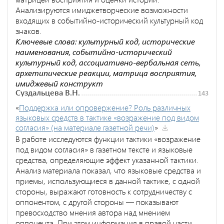
Анализируются имиджетворческие возможности
входящих в событийно-исторический культурный код
знаков.
Ключевые слова: культурный код, исторические
наименования, событийно-исторический
культурный код, ассоциативно-вербальная сеть,
архетипические реакции, матрица восприятия,
имиджевый конструкт
Суздальцева В.Н.
143
«
Поддержка или опровержение? Роль различных
языковых средств в тактике «возражение под видом
согласия» (на материале газетной речи)
»
В работе исследуются функции тактики «возражение
под видом согласия» в газетном тексте и языковые
средства, определяющие эффект указанной тактики.
Анализ материала показал, что языковые средства и
приемы, использующиеся в данной тактике, с одной
стороны, выражают готовность к сотрудничеству с
оппонентом, с другой стороны — показывают
превосходство мнения автора над мнением
оппонента. При этом информация в правой части