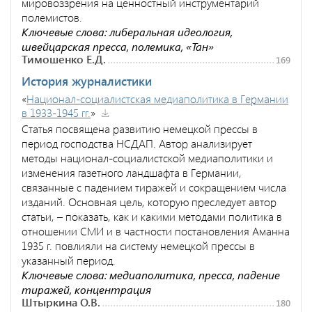
мировоззрения на ценностный инструментарий
полемистов.
Ключевые слова: либеральная идеология,
швейцарская пресса, полемика, «Тан»
Тимошенко Е.Д.
169
История журналистики
«
Национал-социалистская медиаполитика в Германии
в 1933-1945 гг.
»
Статья посвящена развитию немецкой прессы в
период господства НСДАП. Автор анализирует
методы национал-социалистской медиаполитики и
изменения газетного ландшафта в Германии,
связанные с падением тиражей и сокращением числа
изданий. Основная цель, которую преследует автор
статьи, – показать, как и какими методами политика в
отношении СМИ и в частности постановления Аманна
1935 г. повлияли на систему немецкой прессы в
указанный период.
Ключевые слова: медиаполитика, пресса, падение
тиражей, концентрация
Штыркина О.В.
180