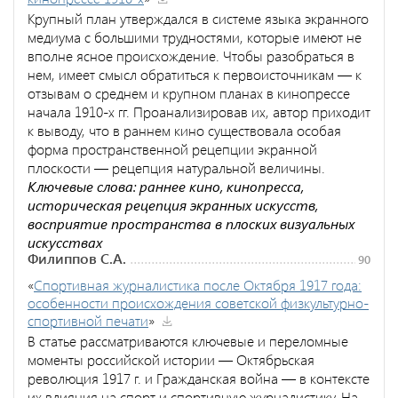
Крупный план утверждался в системе языка экранного
медиума с большими трудностями, которые имеют не
вполне ясное происхождение. Чтобы разобраться в
нем, имеет смысл обратиться к первоисточникам — к
отзывам о среднем и крупном планах в кинопрессе
начала 1910-х гг. Проанализировав их, автор приходит
к выводу, что в раннем кино существовала особая
форма пространственной рецепции экранной
плоскости — рецепция натуральной величины.
Ключевые слова: раннее кино, кинопресса,
историческая рецепция экранных искусств,
восприятие пространства в плоских визуальных
искусствах
Филиппов С.А.
90
«
Спортивная журналистика после Октября 1917 года:
особенности происхождения советской физкультурно-
спортивной печати
»
В статье рассматриваются ключевые и переломные
моменты российской истории — Октябрьская
революция 1917 г. и Гражданская война — в контексте
их влияния на спорт и спортивную журналистику. На