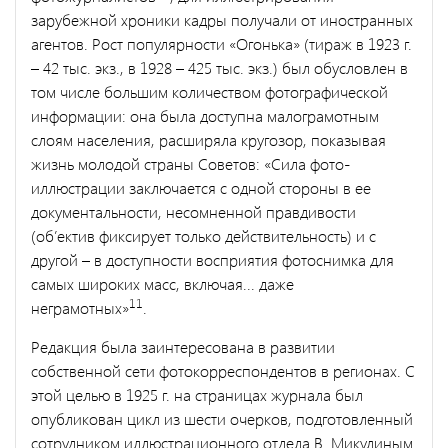
зарубежной хроники кадры получали от иностранных
агентов. Рост популярности «Огонька» (тираж в 1923 г.
– 42 тыс. экз., в 1928 – 425 тыс. экз.) был обусловлен в
том числе большим количеством фотографической
информации: она была доступна малограмотным
слоям населения, расширяла кругозор, показывая
жизнь молодой страны Советов: «Сила фото-
иллюстрации заключается с одной стороны в ее
документальности, несомненной правдивости
(об’ектив фиксирует только действительность) и с
другой – в доступности восприятия фотоснимка для
самых широких масс, включая... даже
11
неграмотных»
.
Редакция была заинтересована в развитии
собственной сети фотокорреспондентов в регионах. С
этой целью в 1925 г. на страницах журнала был
опубликован цикл из шести очерков, подготовленный
сотрудником иллюстрационного отдела В. Микулиным