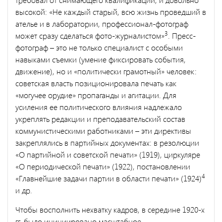
высокой: «Не каждый старый, всю жизнь проведший в
ателье и в лаборатории, профессионал-фотограф
3
может сразу сделаться фото-журналистом»
. Пресс-
фотограф – это не только специалист с особыми
навыками съемки (умение фиксировать события,
движение), но и «политически грамотный» человек:
советская власть позиционировала печать как
«могучее орудие» пропаганды и агитации. Для
усиления ее политического влияния надлежало
укреплять редакции и преподавательский состав
коммунистическими работниками – эти директивы
закреплялись в партийных документах: в резолюции
«О партийной и советской печати» (1919), циркуляре
«О периодической печати» (1922), постановлении
4
«Главнейшие задачи партии в области печати» (1924)
и др.
Чтобы восполнить нехватку кадров, в середине 1920-х
гг. было инициировано масштабное