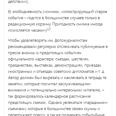
действии»);
6) злободневность («снимок, иллюстрирующий старое
событие – годится в большинстве случаев только в
редакционную корзину. Пригодность снимка иногда
12
исчисляется часами»)
.
Чтобы удовлетворять им, фотожурналистам
рекомендовали регулярно отслеживать публикуемые в
прессе анонсы о предстоящих событиях
официального характера: съездах, шествиях,
празднествах, выставках, демонстрациях, приездах
иностранных и отъездах советских дипломатов и т. д.
Автор должен был вырезать и наклеивать в тетрадь те
заметки, которые посчитал заслуживающими
внимания и потенциально интересными читателю, –
так формировалось календарное расписание
предстоящих съемок. Однако увлекаться «парадными»
съемками, которые в большинстве своем скучны и
перегружают прессу, а также подменять событийные