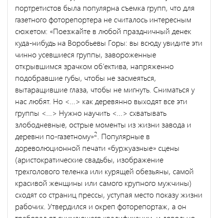
портретистов была популярна съемка групп, что для
газетного фоторепортера не считалось интересным
сюжетом: «Поезжайте в любой праздничный денек
куда-нибудь на Воробьевы Горы: вы всюду увидите эти
чинно усевшиеся группы, завороженные
открывшимся зрачком об’ектива, напряженно
подобравшие губы, чтобы не засмеяться,
вытаращившие глаза, чтобы не мигнуть. Сниматься у
нас любят. Но <...> как деревянно выходят все эти
группы <...> Нужно научить <...> схватывать
злободневные, острые моменты из жизни завода и
2
деревни по-газетному»
. Популярные в
дореволюционной печати «буржуазные» сцены
(аристократические свадьбы, изображение
трехголового теленка или курящей обезьяны, самой
красивой женщины или самого крупного мужчины)
сходят со страниц прессы, уступая место показу жизни
рабочих. Утвердился и окреп фоторепортаж, а он
требовал от снимающего квалификации, и довольно