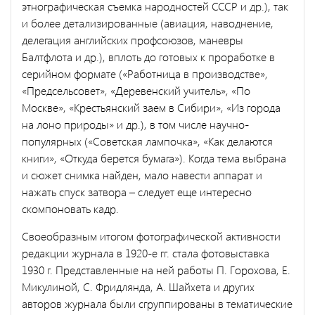
этнографическая съемка народностей СССР и др.), так
и более детализированные (авиация, наводнение,
делегация английских профсоюзов, маневры
Балтфлота и др.), вплоть до готовых к проработке в
серийном формате («Работница в производстве»,
«Предсельсовет», «Деревенский учитель», «По
Москве», «Крестьянский заем в Сибири», «Из города
на лоно природы» и др.), в том числе научно-
популярных («Советская лампочка», «Как делаются
книги», «Откуда берется бумага»). Когда тема выбрана
и сюжет снимка найден, мало навести аппарат и
нажать спуск затвора – следует еще интересно
скомпоновать кадр.
Своеобразным итогом фотографической активности
редакции журнала в 1920-е гг. стала фотовыставка
1930 г. Представленные на ней работы П. Горохова, Е.
Микулиной, С. Фридлянда, А. Шайхета и других
авторов журнала были сгруппированы в тематические