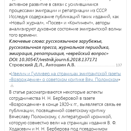
активное развитие в связи с усилившимися
процессами эмиграции и репатриации из СССР.
Исследуя содержание публикаций таких изданий, как
«Новый журнал», «Посев» и «Континент», авторы
анализируют духовное состояние эмигрантской волны
того времени.
Ключевые слова: русскоязычное зарубежье,
русскоязычная пресса, журнальная периодика,
эмиграция, репатриация, «еврейский вопрос»
DOI: 10.30547/vestnik.journ.6.2018.137171
Стровский Д.Л., Антошин А.В.
137
«
Ивелич и Гулливер на страницах эмигрантской газеты
«Возрождение» о советском критике Вяч. Полонском
»
В статье рассматриваются некоторые аспекты
сотрудничества Н. Н. Берберовой в газете
«Возрождение» в конце 1920-х гг., выявляется связь ее
публикации, посвященной советскому критику
Вячеславу Полонскому, с литературной хроникой,
которую совместно вели на страницах издания В. Ф.
Ходасевич и Н. Н. Берберова под псевдонимом