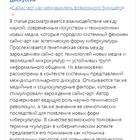
«
Сайнс-арт как медиамодель возможного будущего
»
В статье рассматривается взаимодействие между
наукой, современным искусством и технологиями
новых медиа, которые породили системный феномен
сайнс-арт как эстетическую форму киберкультуры.
Прослеживается генетическая связь между
зарождением сайнс-арт, технологией новых медиа и
эволюцией микрокультур — устойчивых групп
неформального общения. Их взаимосвязи
рассмотрены в контексте системных представлений
меж-дисциплинарного дискурса. Описываются также
медийные и социокультурные факторы, которые
стимулировали зарождение сайнс-арт. Автор
подчеркивает ведущую роль научно-технической
революции, а также значение ее семиотических
последствий для появления новых форм
киберкультуры. В качестве возможного толкования
термина «культура» в кибернетическом аспекте
предлагается его понимание как источника
виртуальных ресурсов для повышения творческого