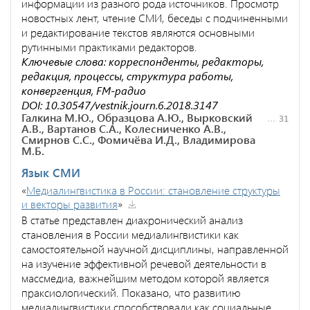
информации из разного рода источников. Просмотр
новостных лент, чтение СМИ, беседы с подчиненными
и редактирование текстов являются основными
рутинными практиками редакторов.
Ключевые слова: корреспонденты, редакторы,
редакция, процессы, структура работы,
конвергенция, FM-радио
DOI: 10.30547/vestnik.journ.6.2018.3147
Галкина М.Ю., Образцова А.Ю., Вырковский
31
А.В., Вартанов С.А., Колесниченко А.В.,
Смирнов С.С., Фомичёва И.Д., Владимирова
М.Б.
Язык СМИ
«
Медиалингвистика в России: становление структуры
и векторы развития
»
В статье представлен диахронический анализ
становления в России медиалингвистики как
самостоятельной научной дисциплины, направленной
на изучение эффективной речевой деятельности в
массмедиа, важнейшим методом которой является
праксиологический. Показано, что развитию
медиалингвистики способствовали как социальные