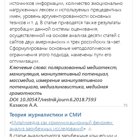
источников информации, количество эмоционально
нагруженных лексем и используемых прецедентных
имен, уровень аргументированности основных
тезисов и т. д. В статье приводятся также результаты
апробации данной системы оценивания,
осуществленной на основе анализа десяти статей с
сайтов двух американских и трех российских га¬зет.
Сформулированы основные методологические
ограничения этого подхода, намечены пути его
оптимизации.
Ключевые слова: поляризованный медиатекст,
манипуляция, манипулятивный потенциал,
массмедиа, измерение манипулятивного
потенциала, медиалингвистика, медийная
грамотность
DOI: 10.30547/vestnik.journ.6.2018.7593
Казаков А.А.
75
Теория журналистики и СМИ
«
Мультимедиа как коммуникационный феномен:
анализ зарубежных исследований
»
В статье анализируются зарубежные концепции и