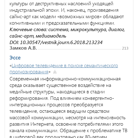
культуры от деструктивных наслоений уходящей
индустриальной эпохи. И, наконец, произведения
сайнс-арт как модели «возможных миров» обладают
когнитивными и предсказательными функциями.
Ключевые слова: система, микрокультура, диалог,
сайнс-арт, медиамодель
DOI: 10.30547/vestnik.journ.6.2018.213234
Замков А.В.
213
Эссе
«
Цифровое телевидение в поиске семантического
прогнозирования
»
Современная информационно-коммуникационная
среда оказывает существенное воздействие на
медийные структуры, находящиеся в стадии
реформирования. Под влиянием конвергентно-
интеграционных процессов преобразуется
телевидение, остающееся ведущим средством
массовой коммуникации, несмотря на интенсивность
развития Интернета, освоение потребителями этого
канала коммуникации. Обращение к проблематике ТВ
в цифровой век продиктовано как 80-летием