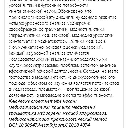
условия, так и внутренние потребности
лингвистической науки. Обосновано, что
праксиологической эту дисциплину сделало развитие
четырехуровневого анализа медиаречи:
своеобразной ее грамматики, медиастилистики
(парадигматики медиатекстов), медиадискурсологии
(синтагматика медиатекстов), критики медиаречи
(коммуникативно-речевая оценка медиаречи).
Каждый из уровней анализа отличается
исследовательскими акцентами, определяемыми
кругом рассматриваемых проблем, аспектом анализа
эффективной речевой деятельности. Сегодня, на этапе
господства в медиалингвистике дискурсологического
подхода, объектом ее изучения является поток текстов
в медиасреде, предметом — воплощение речевой
деятельности в массмедиа в аспекте эффективности.
Ключевые слова: четыре части
медиалингвистики, критика медиаречи,
грамматика медиаречи, медиадискурсология,
медиастилистика, праксиологический метод
DOI: 10.30547/vestnik.journ.6.2018.4874