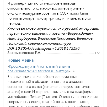
«Гулливер», делаются некоторые выводы
относительно того, насколько литературные и
окололитературные события в СССР могли быть
понятны эмигрантскому критику и читателю в этот
период.
Ключевые слова: журналистика русской эмиграции,
первая волна эмиграции, газета «Возрождение»,
Нина Берберова, Владислав Ходасевич, Вячеслав
Полонский, советская литература
DOI: 10.30547/vestnik.journ.6.2018.172190
Закрыжевская Е.А.
172
Новые медиа
«
Кросс-культурный тональный анализ
пользовательских текстов в Твиттере
»
В статье представлен обзор современных
исследований в области тонального анализа
естественного языка (sentiment analysis, сентимент-
анализ) в сети Интернет, в том числе на платформе
микроблогов Twitter (Твиттер). Описаны направления
современных исследований тональности твитов,
методологические, технические и иные проблемы при