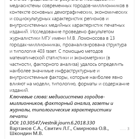
медиасистемы современных городов-миллионников в
контексте основных демографических, экономических
и социокультурных характеристик регионов и
внутрисистемных медийных характеристик печатных
изданий. Исследование проведено факультетом
журналистики МГУ имени М.В. Ломоносова в 13
городах-миллионниках, проанализирована структура
и типология 403 газет. С помощью методов
математической статистики и эконометрики (в
частности, факторного анализа) удалось определить
наиболее значимые инфраструктурные и
внутрисистемные факторы, которые наиболее явно
влияют на модели, типологию, форматы и содержание
изданий.
Ключевые слова: медиасистема городов-
миллионников, факторный анализ, газеты и
журналы, типологические характеристики
печати
DOI: 10.30547/vestnik.journ.6.2018.330
Вартанов С.А., Свитич Л.Г., Смирнова О.В.,
3
Шкондин М.В.