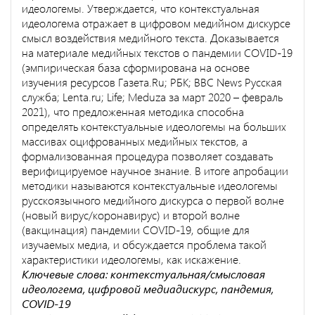
идеологемы. Утверждается, что контекстуальная
идеологема отражает в цифровом медийном дискурсе
смысл воздействия медийного текста. Доказывается
на материале медийных текстов о пандемии COVID-19
(эмпирическая база сформирована на основе
изучения ресурсов Газета.Ru; РБК; BBC News Русская
служба; Lenta.ru; Life; Meduza за март 2020 – февраль
2021), что предложенная методика способна
определять контекстуальные идеологемы на больших
массивах оцифрованных медийных текстов, а
формализованная процедура позволяет создавать
верифицируемое научное знание. В итоге апробации
методики называются контекстуальные идеологемы
русскоязычного медийного дискурса о первой волне
(новый вирус/коронавирус) и второй волне
(вакцинация) пандемии COVID-19, общие для
изучаемых медиа, и обсуждается проблема такой
характеристики идеологемы, как искажение.
Ключевые слова: контекстуальная/смысловая
идеологема, цифровой медиадискурс, пандемия,
COVID-19