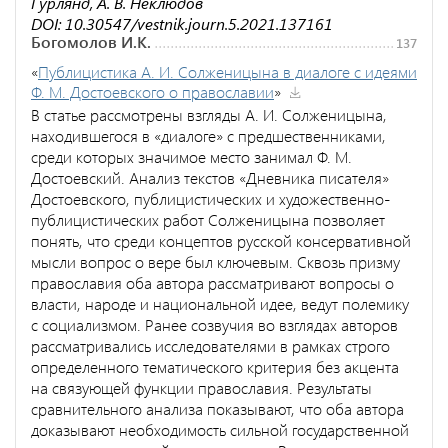
Гурлянд, А. В. Неклюдов
DOI: 10.30547/vestnik.journ.5.2021.137161
Богомолов И.К.
137
«
Публицистика А. И. Солженицына в диалоге с идеями
Ф. М. Достоевского о православии
»
В статье рассмотрены взгляды А. И. Солженицына,
находившегося в «диалоге» с предшественниками,
среди которых значимое место занимал Ф. М.
Достоевский. Анализ текстов «Дневника писателя»
Достоевского, публицистических и художественно-
публицистических работ Солженицына позволяет
понять, что среди концептов русской консервативной
мысли вопрос о вере был ключевым. Сквозь призму
православия оба автора рассматривают вопросы о
власти, народе и национальной идее, ведут полемику
с социализмом. Ранее созвучия во взглядах авторов
рассматривались исследователями в рамках строго
определенного тематического критерия без акцента
на связующей функции православия. Результаты
сравнительного анализа показывают, что оба автора
доказывают необходимость сильной государственной