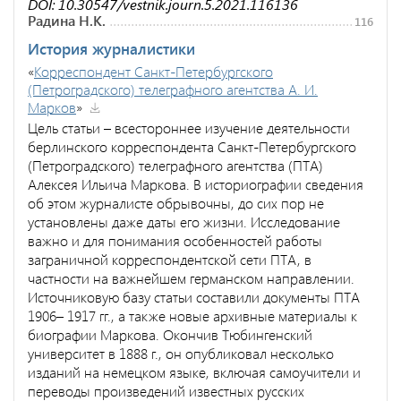
DOI: 10.30547/vestnik.journ.5.2021.116136
Радина Н.К.
116
История журналистики
«
Корреспондент Санкт-Петербургского
(Петроградского) телеграфного агентства А. И.
Марков
»
Цель статьи – всестороннее изучение деятельности
берлинского корреспондента Санкт-Петербургского
(Петроградского) телеграфного агентства (ПТА)
Алексея Ильича Маркова. В историографии сведения
об этом журналисте обрывочны, до сих пор не
установлены даже даты его жизни. Исследование
важно и для понимания особенностей работы
заграничной корреспондентской сети ПТА, в
частности на важнейшем германском направлении.
Источниковую базу статьи составили документы ПТА
1906– 1917 гг., а также новые архивные материалы к
биографии Маркова. Окончив Тюбингенский
университет в 1888 г., он опубликовал несколько
изданий на немецком языке, включая самоучители и
переводы произведений известных русских