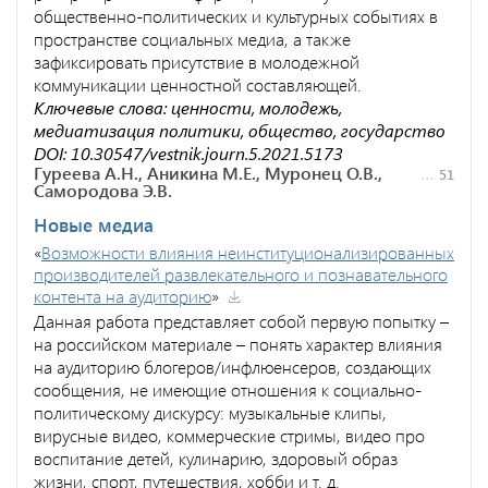
общественно-политических и культурных событиях в
пространстве социальных медиа, а также
зафиксировать присутствие в молодежной
коммуникации ценностной составляющей.
Ключевые слова: ценности, молодежь,
медиатизация политики, общество, государство
DOI: 10.30547/vestnik.journ.5.2021.5173
Гуреева А.Н., Аникина М.Е., Муронец О.В.,
51
Самородова Э.В.
Новые медиа
«
Возможности влияния неинституционализированных
производителей развлекательного и познавательного
контента на аудиторию
»
Данная работа представляет собой первую попытку –
на российском материале – понять характер влияния
на аудиторию блогеров/инфлюенсеров, создающих
сообщения, не имеющие отношения к социально-
политическому дискурсу: музыкальные клипы,
вирусные видео, коммерческие стримы, видео про
воспитание детей, кулинарию, здоровый образ
жизни, спорт, путешествия, хобби и т. д.