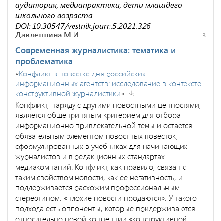
аудитория, медиапрактики, дети млашдего
школьного возраста
DOI: 10.30547/vestnik.journ.5.2021.326
Давлетшина М.И.
3
Современная журналистика: тематика и
проблематика
«
Конфликт в повестке дня российских
информационных агентств: исследование в контексте
конструктивной журналистики
»
Конфликт, наряду с другими новостными ценностями,
является общепринятым критерием для отбора
информационно привлекательной темы и остается
обязательным элементом новостных повесток,
сформулированных в учебниках для начинающих
журналистов и в редакционных стандартах
медиакомпаний. Конфликт, как правило, связан с
таким свойством новости, как ее негативность, и
поддерживается расхожим профессиональным
стереотипом: «плохие новости продаются». У такого
подхода есть оппоненты, которые придерживаются
относительно новой концепции «конструктивной