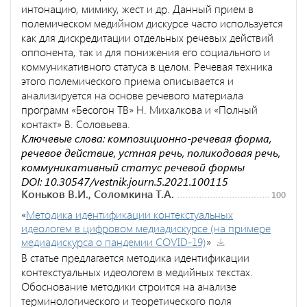
интонацию, мимику, жест и др. Данный прием в
полемическом медийном дискурсе часто используется
как для дискредитации отдельных речевых действий
оппонента, так и для понижения его социального и
коммуникативного статуса в целом. Речевая техника
этого полемического приема описывается и
анализируется на основе речевого материала
программ «Бесогон ТВ» Н. Михалкова и «Полный
контакт» В. Соловьева.
Ключевые слова: композиционно-речевая форма,
речевое действие, устная речь, поликодовая речь,
коммуникативный статус речевой формы
DOI: 10.30547/vestnik.journ.5.2021.100115
Коньков В.И., Соломкина Т.А.
100
«
Методика идентификации контекстуальных
идеологем в цифровом медиадискурсе (на примере
медиадискурса о пандемии COVID-19)
»
В статье предлагается методика идентификации
контекстуальных идеологем в медийных текстах.
Обоснование методики строится на анализе
терминологического и теоретического поля