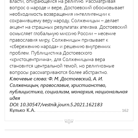
власти, опирающейся на религию. Рассматривая
вопрос о народе и вере, Достоевский обосновывает
необходимость возвращения интеллигенции к
сохранившему веру народу, Солженицын – делает
акцент на страшных результатах атеизма. Достоевский
осмысляет глобальную миссию России – несение
православия миру, Солженицын призывает к
«сбережению народа» и решению внутренних
проблем. Публицистика Достоевского
«христоцентрична», для Солженицына вера
становится центральной темой, но религиозные
вопросы рассматриваются более абстрактно.
Ключевые слова: Ф. М. Достоевский, А. И.
Солженицын, православие, христианство,
публицистика, социализм, монархия, национальная
идея
DOI: 10.30547/vestnik.journ.5.2021.162183
Кулько К.А.
162