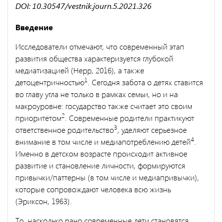
DOI: 10.30547/vestnik.journ.5.2021.326
Введение
Исследователи отмечают, что современный этап
развития общества характеризуется глубокой
медиатизацией (Hepp, 2016), а также
1
детоцентричностью
. Сегодня забота о детях ставится
во главу угла не только в рамках семьи, но и на
макроуровне: государство также считает это своим
2
приоритетом
. Современные родители практикуют
3
ответственное родительство
, уделяют серьезное
4
внимание в том числе и медиапотреблению детей
.
Именно в детском возрасте происходит активное
развитие и становление личности, формируются
привычки/паттерны (в том числе и медиапривычки),
которые сопровождают человека всю жизнь
(Эриксон, 1963).
То, насколько рано современные дети становятся