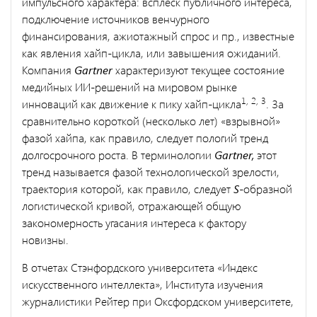
импульсного характера: всплеск публичного интереса,
подключение источников венчурного
финансирования, ажиотажный спрос и пр., известные
как явления хайп-цикла, или завышения ожиданий.
Компания
Gartner
характеризуют текущее состояние
медийных ИИ-решений на мировом рынке
1, 2, 3
инноваций как движение к пику хайп-цикла
. За
сравнительно короткой (несколько лет) «взрывной»
фазой хайпа, как правило, следует пологий тренд
долгосрочного роста. В терминологии
Gartner,
этот
тренд называется фазой технологической зрелости,
траектория которой, как правило, следует
S
-образной
логистической кривой, отражающей общую
закономерность угасания интереса к фактору
новизны.
В отчетах Стэнфордского университета «Индекс
искусственного интеллекта», Института изучения
журналистики Рейтер при Оксфордском университете,