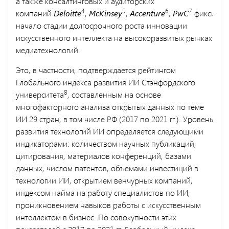
а также консалтинговых и аудиторских
4
5
6
7
компаний
Deloitte
,
McKinsey
,
Accenture
,
PwC
фиксируе
начало стадии долгосрочного роста инновации
искусственного интеллекта на высокоразвитых рынках
медиатехнологий.
Это, в частности, подтверждается рейтингом
Глобального индекса развития ИИ Стэнфордского
8
университета
, составленным на основе
многофакторного анализа открытых данных по теме
ИИ 29 стран, в том числе РФ (2017 по 2021 гг.). Уровень
развития технологий ИИ определяется следующими
индикаторами: количеством научных публикаций,
цитирования, материалов конференций, базами
данных, числом патентов, объемами инвестиций в
технологии ИИ, открытием венчурных компаний,
индексом найма на работу специалистов по ИИ,
проникновением навыков работы с искусственным
интеллектом в бизнес. По совокупности этих