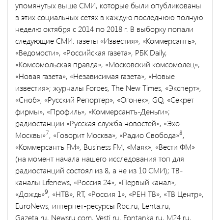
упомянутых выше СМИ, которые были опубликованы
в этих социальных сетях в каждую последнюю полную
неделю октября с 2014 по 2018 г. В выборку попали
следующие СМИ: газеты «Известия», «Коммерсантъ»,
«Ведомости», «Российская газета», РБК Daily,
«Комсомольская правда», «Московский комсомолец»,
«Новая газета», «Независимая газета», «Новые
известия»; журналы Forbes, The New Times, «Эксперт»,
«Сноб», «Русский Репортер», «Огонек», GQ, «Секрет
фирмы», «Профиль», «Коммерсантъ-Деньги»;
радиостанции «Русская служба новостей», «Эхо
7
8
Москвы»
, «Говорит Москва», «Радио Свобода»
,
«Коммерсантъ FM», Business FM, «Маяк», «Вести ФМ»
(на момент начала нашего исследования топ для
радиостанций состоял из 8, а не из 10 СМИ); ТВ-
каналы Lifenews, «Россия 24», «Первый канал»,
9
«Дождь»
, «НТВ», RT, «Россия 1», «РЕН ТВ», «ТВ Центр»,
EuroNews; интернет-ресурсы Rbc.ru, Lenta.ru,
Gazeta.ru, Newsru.com, Vesti.ru, Fontanka.ru, M24.ru,