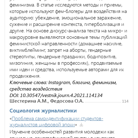
феминизма. В статье исследуются методы и приемы,
которые используют фем-блогеры для воздействия на
аудиторию: убеждение, эмоциональное заражение,
сужение и расширение контекста, гиперболизация и
другие. На основе дискурс-анализа текста на микро- и
макроуровне выявляются основные темы публикаций
феминистской направленности (домашнее насилие,
виктимблейминг, запрет на аборты, гендерные
стереотипы, гендерные праздники, бодипозитив,
мизогиния, женщины в профессиях), продвигаемые
ими идеи и средства, используемые авторами для их
продвижения.
Ключевые слова: Instagram, блогинг, феминизм,
средства воздействия
DOI: 10.30547/vestnik.journ.4.2021.114134
Шестерина А.М., Федосова О.А.
114
Социология журналистики
«
Проблема самоидентификации студентов-
журналистов цифровой эпохи
»
Изучение особенностей развития молодежи как
социально-демографической группы в контексте