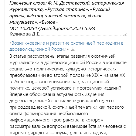
Ключевые слова: Ф. М. Достоевский, историческая
журналистика, «Русская старина», «Русский
архив», «Исторический вестник», «Голос
минувшего», «Былое»
DOI: 10.30547/vestnik.journ.4.2021.5284
Куликова Д.Е.
52
«
Возникновение и развитие охотничьей периодики в
дореволюционной России
»
В статье рассмотрены этапы развития охотничьей
журналистики в дореволюционной России в контексте
социально-политических, культурно-исторических
преобразований во второй половине XIX – начале XX
в. Акцентировано внимание на редакционной
политике, целевой установке и программах изданий.
Впервые обоснована актуальность изучения
дореволюционной специализированной прессы
природоведческой, охотничьей тематики как первого
опыта формирования необходимого
информационного пространства, в котором
рассматривались вопросы взаимодействия человека с
миром природы и социума, решались задачи,