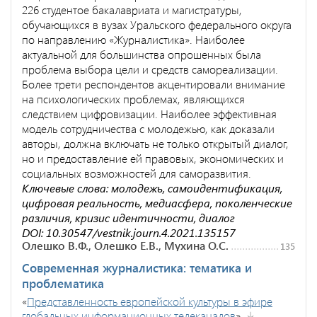
226 студентое бакалавриата и магистратуры,
обучающихся в вузах Уральского федерального округа
по направлению «Журналистика». Наиболее
актуальной для большинства опрошенных была
проблема выбора цели и средств самореализации.
Более трети респондентов акцентировали внимание
на психологических проблемах, являющихся
следствием цифровизации. Наиболее эффективная
модель сотрудничества с молодежью, как доказали
авторы, должна включать не только открытый диалог,
но и предоставление ей правовых, экономических и
социальных возможностей для саморазвития.
Ключевые слова: молодежь, самоидентификация,
цифровая реальность, медиасфера, поколенческие
различия, кризис идентичности, диалог
DOI: 10.30547/vestnik.journ.4.2021.135157
Олешко В.Ф., Олешко Е.В., Мухина О.С.
135
Современная журналистика: тематика и
проблематика
«
Представленность европейской культуры в эфире
глобальных информационных телеканалов
»