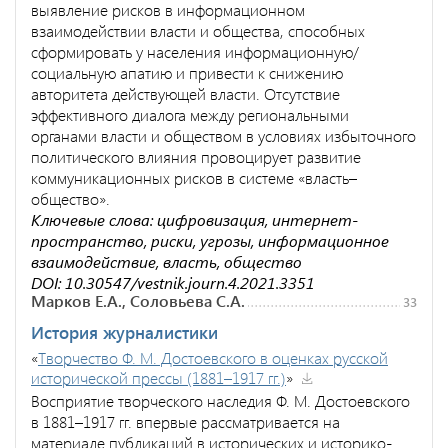
выявление рисков в информационном
взаимодействии власти и общества, способных
сформировать у населения информационную/
социальную апатию и привести к снижению
авторитета действующей власти. Отсутствие
эффективного диалога между региональными
органами власти и обществом в условиях избыточного
политического влияния провоцирует развитие
коммуникационных рисков в системе «власть–
общество».
Ключевые слова: цифровизация, интернет-
пространство, риски, угрозы, информационное
взаимодействие, власть, общество
DOI: 10.30547/vestnik.journ.4.2021.3351
Марков Е.А., Соловьева С.А.
33
История журналистики
«
Творчество Ф. М. Достоевского в оценках русской
исторической прессы (1881–1917 гг.)
»
Восприятие творческого наследия Ф. М. Достоевского
в 1881–1917 гг. впервые рассматривается на
материале публикаций в исторических и историко-