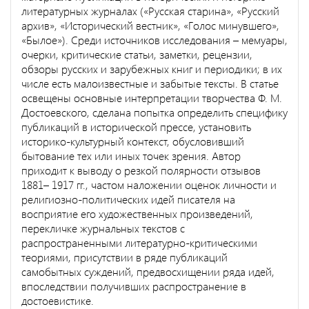
литературных журналах («Русская старина», «Русский
архив», «Исторический вестник», «Голос минувшего»,
«Былое»). Среди источников исследования – мемуары,
очерки, критические статьи, заметки, рецензии,
обзоры русских и зарубежных книг и периодики; в их
числе есть малоизвестные и забытые тексты. В статье
освещены основные интерпретации творчества Ф. М.
Достоевского, сделана попытка определить специфику
публикаций в исторической прессе, установить
историко-культурный контекст, обусловивший
бытование тех или иных точек зрения. Автор
приходит к выводу о резкой полярности отзывов
1881– 1917 гг., частом наложении оценок личности и
религиозно-политических идей писателя на
восприятие его художественных произведений,
перекличке журнальных текстов с
распространенными литературно-критическими
теориями, присутствии в ряде публикаций
самобытных суждений, предвосхищении ряда идей,
впоследствии получивших распространение в
достоевистике.