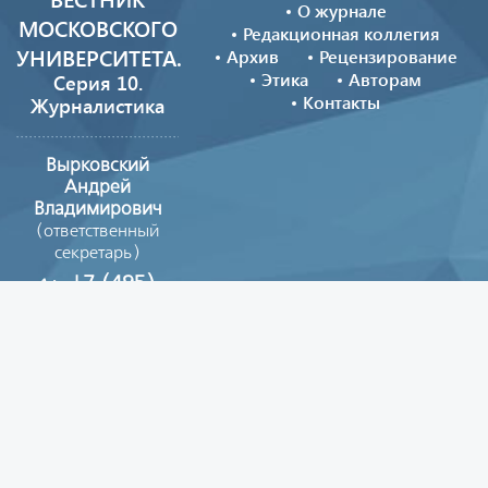
О журнале
МОСКОВСКОГО
Редакционная коллегия
УНИВЕРСИТЕТА.
Архив
Рецензирование
Этика
Авторам
Серия 10.
Контакты
Журналистика
Вырковский
Андрей
Владимирович
(ответственный
секретарь)
+7 (495)
629-39-08
vestnik_journ@mail.ru
Copyright © 2026
Все материалы сайта опубликованы на условиях
лицензии
Creative Commons Attribution 4.0
License.