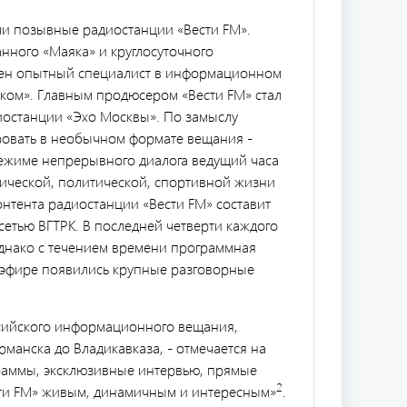
али позывные радиостанции «Вести FM».
ного «Маяка» и круглосуточного
чен опытный специалист в информационном
ком». Главным продюсером «Вести FM» стал
иостанции «Эхо Москвы». По замыслу
ровать в необычном формате вещания -
ежиме непрерывного диалога ведущий часа
мической, политической, спортивной жизни
онтента радиостанции «Вести FM» составит
етью ВГТРК. В последней четверти каждого
днако с течением времени программная
в эфире появились крупные разговорные
ссийского информационного вещания,
рманска до Владикавказа, - отмечается на
граммы, эксклюзивные интервью, прямые
2
сти FM» живым, динамичным и интересным»
.