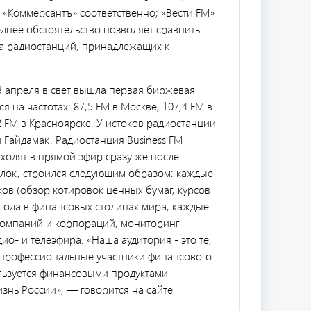
«Коммерсантъ» соответственно; «Вести FM»
еднее обстоятельство позволяет сравнить
 радиостанций, принадлежащих к
23 апреля в свет вышла первая биржевая
я на частотах: 87,5 FM в Москве, 107,4 FM в
,2 FM в Красноярске. У истоков радиостанции
 Гайдамак. Радиостанция Business FM
ходят в прямой эфир сразу же после
клок, строился следующим образом: каждые
ов (обзор котировок ценных бумаг, курсов
огода в финансовых столицах мира; каждые
 компаний и корпораций, мониторинг
ио- и телеэфира. «Наша аудитория - это те,
 профессиональные участники финансового
ользуется финансовыми продуктами -
знь России», — говорится на сайте