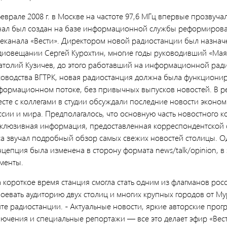
феврале 2008 г. в Москве на частоте 97,6 МГц впервые прозвуч
нал был создан на базе информационной службы реформирован
леканала «Вести». Директором новой радиостанции был назна
диовещании Сергей Курохтин, многие годы руководивший «Мая
атолий Кузичев, до этого работавший на информационной рад
ководства ВГТРК, новая радиостанция должна была функциони
формационном потоке, без привычных выпусков новостей. В р
есте с коллегами в студии обсуждали последние новости эконо
ссии и мира. Предполагалось, что основную часть новостного к
склюзивная информация, предоставленная корреспондентской с
са звучал подробный обзор самых свежих новостей столицы. О
нцепция была изменена в сторону формата news/talk/opinion, 
гменты.
а короткое время станция смогла стать одним из флагманов ро
оевать аудиторию двух столиц и многих крупных городов от Му
йте радиостанции. - Актуальные новости, яркие авторские про
лючения и специальные репортажи — все это делает эфир «Ве