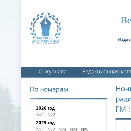
Ве
Издае
О журнале
Редакционная кол
Ноч
По номерам
ради
FM"
2026 год
№1
№2
2025 год
№1
№2
№3
№4
№5