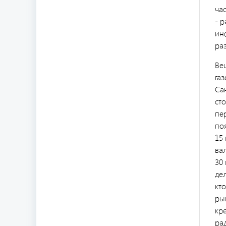
ча
- 
ин
ра
Вещ
газ
Сан
ст
пе
по
15
ва
30
дел
кт
ры
кр
ра