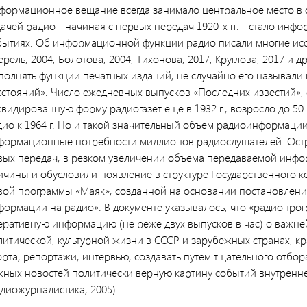
формационное вещание всегда занимало центральное место в 
дачей радио - начиная с первых передач 1920-х гг. - стало ин
бытиях. Об информационной функции радио писали многие ис
рель, 2004; Болотова, 2004; Тихонова, 2017; Круглова, 2017 и 
полнять функции печатных изданий, не случайно его называли п
сстояний». Число ежедневных выпусков «Последних известий»
квидированную форму радиогазет еще в 1932 г., возросло до 
дио к 1964 г. Но и такой значительный объем радиоинформации
формационные потребности миллионов радиослушателей. Остр
вых передач, в резком увеличении объема передаваемой инфо
ичины и обусловили появление в структуре Государственного 
вой программы «Маяк», созданной на основании постановления
формации на радио». В документе указывалось, что «радиопро
еративную информацию (не реже двух выпусков в час) о важне
литической, культурной жизни в СССР и зарубежных странах, кр
орта, репортажи, интервью, создавать путем тщательного отбо
жных новостей политически верную картину событий внутренн
диожурналистика, 2005).