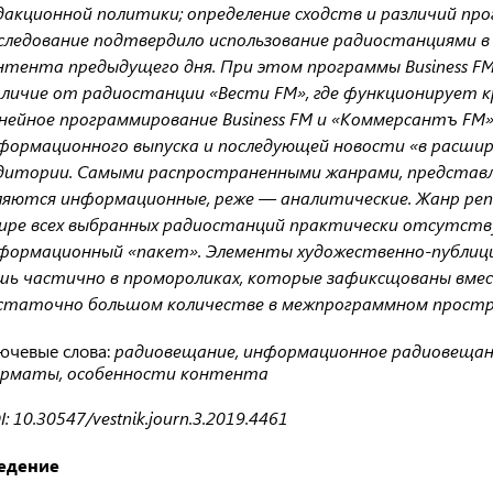
дакционной политики; определение сходств и различий пр
следование подтвердило использование радиостанциями в 
нтента предыдущего дня. При этом программы Business FM
личие от радиостанции «Вести FM», где функционирует к
нейное программирование Business FM и «Коммерсантъ FM
формационного выпуска и последующей новости «в расшир
дитории. Самыми распространенными жанрами, представл
ляются информационные, реже — аналитические. Жанр реп
ире всех выбранных радиостанций практически отсутству
формационный «пакет». Элементы художественно-публиц
шь частично в промороликах, которые зафиксщованы вме
статочно большом количестве в межпрограммном простр
ючевые слова:
радиовещание, информационное радиовещан
рматы, особенности контента
: 10.30547/vestnik.journ.3.2019.4461
едение