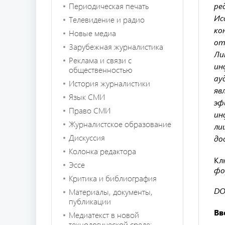
Периодическая печать
ре
Ис
Телевидение и радио
ко
Новые медиа
от
Зарубежная журналистика
Ли
Реклама и связи с
ин
общественностью
ау
История журналистики
яв
Язык СМИ
эф
Право СМИ
ин
Журналистское образование
ли
Дискуссия
до
Колонка редактора
Кл
Эссе
фо
Критика и библиография
DOI
Материалы, документы,
публикации
Вв
Медиатекст в новой
технологической среде: