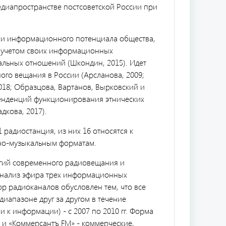
диапространстве постсоветской России при
оли информационного потенциала общества,
с учетом своих информационных
льных отношений (Шкондин, 2015). Идет
го вещания в России (Арсланова, 2009;
2018; Образцова, Вартанов, Вырковский и
 тенденций функционирования этнических
дкова, 2017).
 радиостанция, из них 16 относятся к
о-музыкальным форматам.
егий современного радиовещания и
анализ эфира трех информационных
р радиоканалов обусловлен тем, что все
диапазоне друг за другом в течение
 к информации) - с 2007 по 2010 гг. Форма
 и «Коммерсантъ FM» - коммерческие,