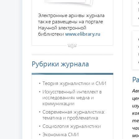
Электронные архивы журнала
также размещены на портале
Научной электронной
библиотеки
www.elibrary.ru
Рубрики журнала
Р
Теория журналистики и СМИ
Ав
Искусственный интеллект в
исследованиях медиа и
це
коммуникации
из
Современная журналистика:
ко
тематика и проблематика
те
Социология журналистики
ча
Экономика СМИ
мо