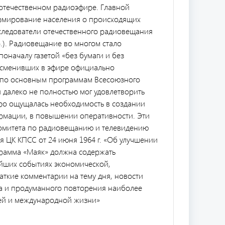
отечественном радиоэфире. Главной
формирование населения о происходящих
следователи отечественного радиовещания
др.). Радиовещание во многом стало
оначалу газетой «без бумаги и без
, сменивших в эфире официально
50 по основным программам Всесоюзного
 далеко не полностью мог удовлетворить
о ощущалась необходимость в создании
рмации, в повышении оперативности. Эти
комитета по радиовещанию и телевидению
 ЦК КПСС от 24 июня 1964 г. «Об улучшении
грамма «Маяк» должна содержать
йших событиях экономической,
аткие комментарии на тему дня, новости
ра и продуманного повторения наиболее
ей и международной жизни»