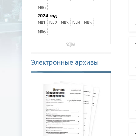
№6
2024 год
№1
№2
№3
№4
№5
№6
Электронные архивы