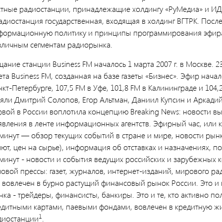
стные радиостанции, принадлежащие холдингу «РуМедиа» и ИД 
радиостанция государственная, входящая в холдинг ВГТРК. Посл
формационную политику и принципы программирования эфира
зличным сегментам радиорынка.
ание станции Business FM началось 1 марта 2007 г. в Москве. 
ета Business FM, созданная на базе газеты «Бизнес». Эфир началс
кт-Петербурге, 107,5 FM в Уфе, 101,8 FM в Калининграде и 104
ояли Дмитрий Солопов, Егор Альтман, Даниил Купсин и Аркадий
рвой в России воплотила концепцию Breaking News: новости вы
явления в ленте информационных агентств. Эфирный час, или 
 минут — обзор текущих событий в стране и мире, новости рынк
лют, цен на сырье), информация об отставках и назначениях, п
 минут - новости и события ведущих российских и зарубежных
овой прессы: газет, журналов, интернет-изданий, мирового рад
о вовлечен в бурно растущий финансовый рынок России. Это и
нка - трейдеры, финансисты, банкиры. Это и те, кто активно п
едитными картами, паевыми фондами, вовлечен в кредитную жи
1
диостанции
.