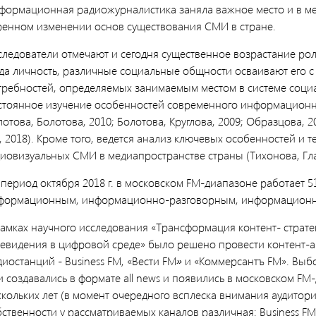
формационная радиожурналистика заняла важное место и в ме
ренном изменении основ существования СМИ в стране.
следователи отмечают и сегодня существенное возрастание р
гда личность, различные социальные общности осваивают его 
требностей, определяемых занимаемым местом в системе социа
стоянное изучение особенностей современного информационно
отова, Болотова, 2010; Болотова, Круглова, 2009; Образцова, 
., 2018). Кроме того, ведется анализ ключевых особенностей и
диовизуальных СМИ в медиапространстве страны (Тихонова, Гла
период октября 2018 г. в московском FM-диапазоне работает 51
формационным, информационно-разговорным, информационн
рамках научного исследования «Трансформация контент- страт
левидения в цифровой среде» было решено провести контент-
иостанций - Business FM, «Вести FM
»
и «Коммерсантъ FM». Выбо
 создавались в формате all news и появились в московском FM-
кольких лет (в момент очередного всплеска внимания аудитории
бственности у рассматриваемых каналов различная: Business FM