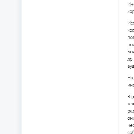
Ин
ко
Ис
ко
по
по
Бол
др
ау
На 
ин
В 
те
рад
они
нес
со