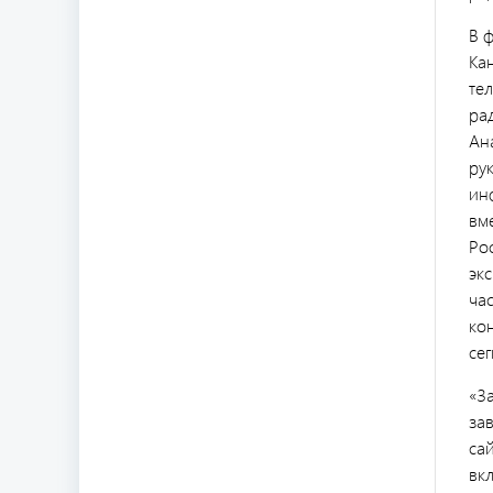
В 
Ка
те
ра
Ан
ру
ин
вм
Ро
эк
ча
ко
се
«З
зав
са
вк