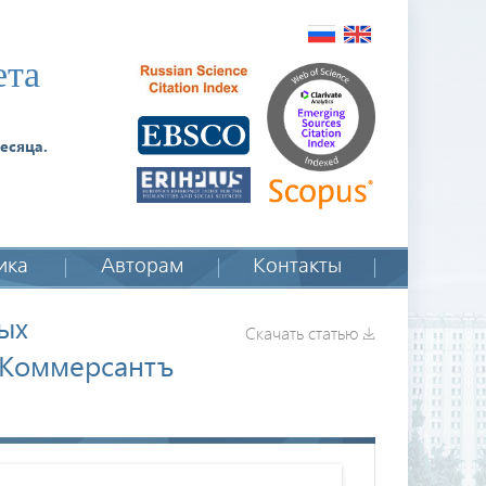
ета
есяца.
ика
Авторам
Контакты
ых
Скачать статью
 "Коммерсантъ