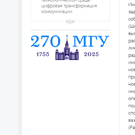
Ин
цифровая трансформация
коммуникации
за
со
(Ше
вы
ра
ли
ра
ин
но
пр
но
ин
оп
по
сп
ва
(Ра