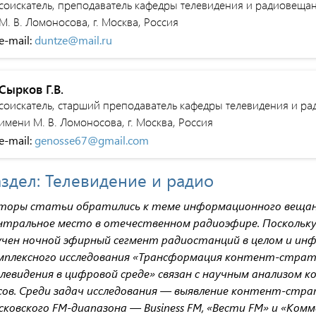
соискатель, преподаватель кафедры телевидения и радиовещан
М. В. Ломоносова, г. Москва, Россия
e-mail:
duntze@mail.ru
Сырков Г.В.
соискатель, старший преподаватель кафедры телевидения и ра
имени М. В. Ломоносова, г. Москва, Россия
e-mail:
genosse67@gmail.com
аздел: Телевидение и радио
торы статьи обратились к теме информационного вещани
нтральное место в отечественном радиоэфире. Поскольку 
учен ночной эфирный сегмент радиостанций в целом и ин
мплексного исследования «Трансформация контент-страт
левидения в цифровой среде» связан с научным анализом к
сов. Среди задач исследования — выявление контент-ст
сковского FM-диапазона — Business FM, «Вести FM» и «Ком