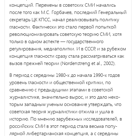
концепций. Перемены в советских СМИ начались
после того как М.С. Горбачев, последний Генеральный
секретарь ЦК КПСС, начал реализовывать политику
гласности. Фактически это стало первой попыткой
революционизи­ровать советскую теорию СМИ, хотя
только в одном аспекте — госу­дарственного
регулирования, медиаполитки. И в СССР, и за рубежом
концепция гласности сразу стала рассматриваться как
вызов прежней теории (Nordenstreng et al., 2002).
В период с середины 1980-х до начала 1990-х годов
уровень гла­сности и общественной критики, по
сравнению с предыдущими эта­пами в советской
журналистике, значительно вырос, и это дало неко­
торым западным ученым основание утверждать, что
советская теория журналистики отжила и ушла в
историю. По мнению зарубежных ис­следователей, в
российских СМИ в этот период стала весьма попу­
лярной либертарианская концепция, а с середины