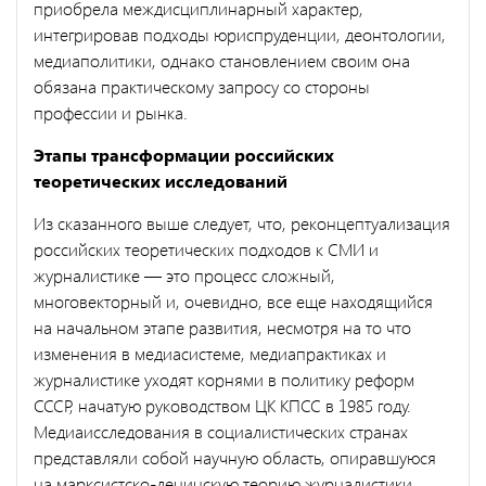
приобрела междисципли­нарный характер,
интегрировав подходы юриспруденции, деонтоло­гии,
медиаполитики, однако становлением своим она
обязана пра­ктическому запросу со стороны
профессии и рынка.
Этапы трансформации российских
теоретических исследований
Из сказанного выше следует, что, реконцептуализация
российских теоретических подходов к СМИ и
журналистике — это процесс слож­ный,
многовекторный и, очевидно, все еще находящийся
на началь­ном этапе развития, несмотря на то что
изменения в медиасистеме, медиапрактиках и
журналистике уходят корнями в политику реформ
СССР, начатую руководством ЦК КПСС в 1985 году.
Медиаисследо­вания в социалистических странах
представляли собой научную об­ласть, опиравшуюся
на марксистско-ленинскую теорию журналисти­ки,