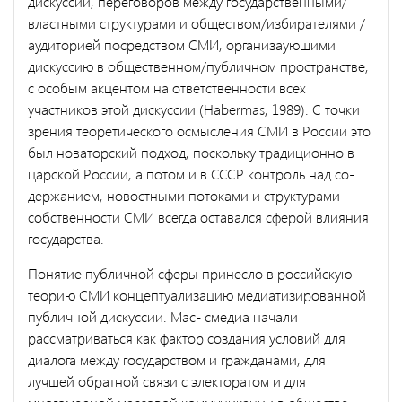
дискуссий, переговоров между государственными/
властными струк­турами и обществом/избирателями /
аудиторией посредством СМИ, организаующими
дискуссию в общественном/публичном простран­стве,
с особым акцентом на ответственности всех
участников этой дискуссии (Habermas, 1989). С точки
зрения теоретического осмысле­ния СМИ в России это
был новаторский подход, поскольку традиционно в
царской России, а потом и в СССР контроль над со­
держанием, новостными потоками и структурами
собственности СМИ всегда оставался сферой влияния
государства.
Понятие публичной сферы принесло в российскую
теорию СМИ концептуализацию медиатизированной
публичной дискуссии. Мас- смедиа начали
рассматриваться как фактор создания условий для
диа­лога между государством и гражданами, для
лучшей обратной связи с электоратом и для