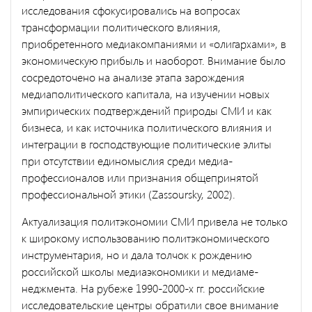
исследования сфокусировались на вопросах
трансформации политического влия­ния,
приобретенного медиакомпаниями и «олигархами», в
экономи­ческую прибыль и наоборот. Внимание было
сосредоточено на ана­лизе этапа зарождения
медиаполитического капитала, на изучении новых
эмпирических подтверждений природы СМИ и как
бизнеса, и как источника политического влияния и
интеграции в господствую­щие политические элиты
при отсутствии единомыслия среди медиа­
профессионалов или признания общепринятой
профессиональной этики (Zassoursky, 2002).
Актуализация политэкономии СМИ привела не только
к широко­му использованию политэкономического
инструментария, но и дала толчок к рождению
российской школы медиаэкономики и медиаме­
неджмента. На рубеже 1990-2000-х гг. российские
исследовательские центры обратили свое внимание