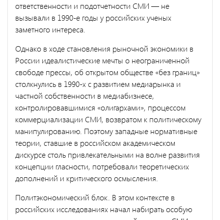
ответст­венности и подотчетности СМИ — не
вызывали в 1990-е годы у рос­сийских ученых
заметного интереса.
Однако в ходе становления рыночной экономики в
России идеа­листические мечты о неограниченной
свободе прессы, об открытом обществе «без границ»
столкнулись в 1990-х с развитием медиарынка и
частной собственности в медиабизнесе,
контролировавшимися «олигархами», процессом
коммерциализации СМИ, возвратом к по­литическому
манипулированию. Поэтому западные нормативные
те­ории, ставшие в российском академическом
дискурсе столь привле­кательными на волне развития
концепции гласности, потребовали теоретических
дополнений и критического осмысления.
Политэкономический блок. В этом контексте в
российских иссле­дованиях начал набирать особую