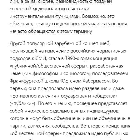
рии, а была, скорее, разновидностью поздней
советской медиаполи­тики с четкими
инструментальными функциями. Возможно, это
объясняет, почему современные медиаисследования
нечасто обраща­ются к этому термину.
Другой популярной зарубежной концепцией,
повлиявшей на из­менение российских нормативных
подходов к СМИ, стала в 1990-х годах концепция
«публичной/общественной сферы», разработанная
немецким философом и социологом, последователем
Франкфурт­ской школы Юргеном Хабермасом. Во-
первых, она предполагала идею разделения и даже
противопоставления «государства» и «обще­ства»
(«публики»). По его мнению, последнее представляет
собой множество отдельно взятых индивидуумов,
которые могут быть объе­динены или не объединены в
партии, движения, сообщества. Во-вто­рых, концепция
«общественной сферы» предложила идею публичных