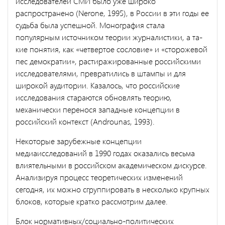
исследователей СМИ было уже широко
распростране­но (Nerone, 1995), в России в эти годы ее
судьба была успешной. Мо­нография стала
популярным источником теории журналистики, а та­
кие понятия, как «четвертое сословие» и «сторожевой
пес демократии», растиражированные российскими
исследователями, превратились в штампы и для
широкой аудитории. Казалось, что российские
исследования стараются обновлять теорию,
механически перенося западные концепции в
российский контекст (Androunas, 1993).
Некоторые зарубежные концепции
медиаисследований в 1990 го­дах оказались весьма
влиятельными в российском академическом ди­скурсе.
Анализируя процесс теоретических изменений
сегодня, их можно сгруппировать в несколько крупных
блоков, которые кратко рассмотрим далее.
Блок нормативных/социально-политических