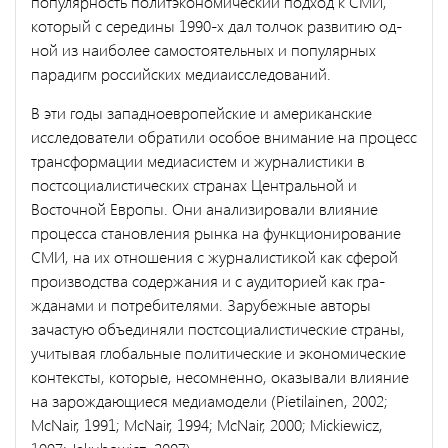
популярность политэкономический подход к СМИ,
который с середины 1990-х дал толчок развитию од­
ной из наиболее самостоятельных и популярных
парадигм россий­ских медиаисследований.
В эти годы западноевропейские и американские
исследователи обратили особое внимание на процесс
трансформации медиасистем и журналистики в
постсоциалистических странах Центральной и
Восточной Европы. Они анализировали влияние
процесса становле­ния рынка на функционирование
СМИ, на их отношения с журнали­стикой как сферой
производства содержания и с аудиторией как гра­
жданами и потребителями. Зарубежные авторы
зачастую объединяли постсоциалистические страны,
учитывая глобальные политические и экономические
контексты, которые, несомненно, оказывали влия­ние
на зарождающиеся медиамодели (Pietilainen, 2002;
McNair, 1991; McNair, 1994; McNair, 2000; Mickiewicz,