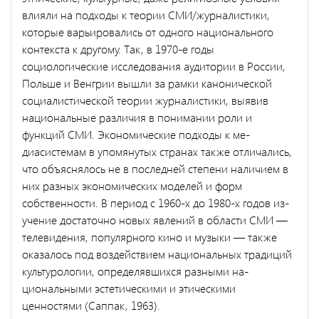
влияли на подходы к теории СМИ/журналисти­ки,
которые варьировались от одного национального
контекста к другому. Так, в 1970-е годы
социологические исследования аудитории в России,
Польше и Венгрии вышли за рамки канонической
социа­листической теории журналистики, выявив
национальные различия в понимании роли и
функций СМИ. Экономические подходы к ме­
диасистемам в упомянутых странах также отличались,
что объясня­лось не в последней степени наличием в
них разных экономических моделей и форм
собственности. В период с 1960-х до 1980-х годов из­
учение достаточно новых явлений в области СМИ —
телевидения, популярного кино и музыки — также
оказалось под воздействием на­циональных традиций
культурологии, определявшихся разными на­
циональными эстетическими и этическими
ценностями (Саппак, 1963).