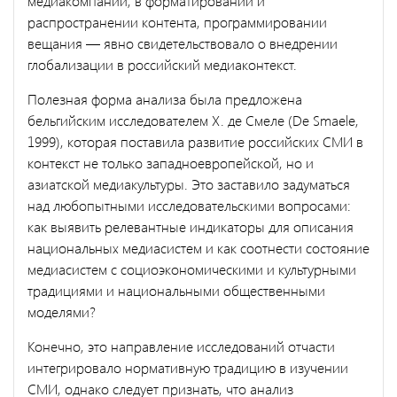
медиакомпаний, в форматировании и
распространении контента, программировании
вещания — явно свидетельствовало о внедрении
глобализации в российский медиаконтекст.
Полезная форма анализа была предложена
бельгийским исследо­вателем Х. де Смеле (De Smaele,
1999), которая поставила развитие российских СМИ в
контекст не только западноевропейской, но и
азиатской медиакультуры. Это заставило задуматься
над любопытны­ми исследовательскими вопросами:
как выявить релевантные инди­каторы для описания
национальных медиасистем и как соотнести со­стояние
медиасистем с социоэкономическими и культурными
традициями и национальными общественными
моделями?
Конечно, это направление исследований отчасти
интегрировало нормативную традицию в изучении
СМИ, однако следует признать, что анализ