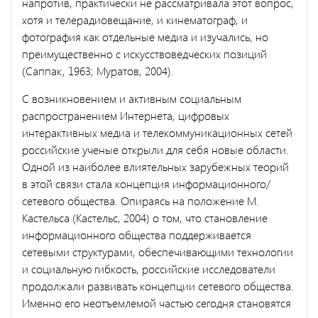
напротив, практически не рассматривала этот во­прос,
хотя и телерадиовещание, и кинематограф, и
фотография как отдельные медиа и изучались, но
преимущественно с искусствовед­ческих позиций
(Саппак, 1963; Муратов, 2004).
С возникновением и активным социальным
распространением Ин­тернета, цифровых
интерактивных медиа и телекоммуникационных се­тей
российские ученые открыли для себя новые области.
Одной из наи­более влиятельных зарубежных теорий
в этой связи стала концепция информационного/
сетевого общества. Опираясь на положение М.
Кастельса (Кастельс, 2004) о том, что становление
информационного обще­ства поддерживается
сетевыми структурами, обеспечивающими техно­логии
и социальную гибкость, российские исследователи
продолжали развивать концепции сетевого общества.
Именно его неотъемлемой ча­стью сегодня становятся