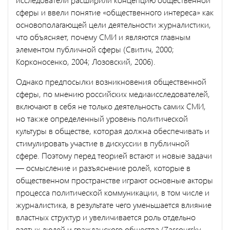
сферы и ввели понятие «общественного интере­са» как
основополагающей цели деятельности журналистики,
что объясняет, почему СМИ и являются главным
элементом публичной сферы (Свитич, 2000;
Корконосенко, 2004; Лозовский, 2006).
Однако предпосылки возникновения общественной
сферы, по мнению российских медиаисследователей,
включают в себя не толь­ко деятельность самих СМИ,
но также определенный уровень поли­тической
культуры в обществе, которая должна обеспечивать и
сти­мулировать участие в дискуссии в публичной
сфере. Поэтому перед теорией встают и новые задачи
— осмысление и разъяснение ролей, которые в
общественном пространстве играют основные акторы
про­цесса политической коммуникации, в том числе и
журналистика, в результате чего уменьшается влияние
властных структур и увеличива­ется роль отдельно
взятых людей и гражданского общества (Zassoursky,