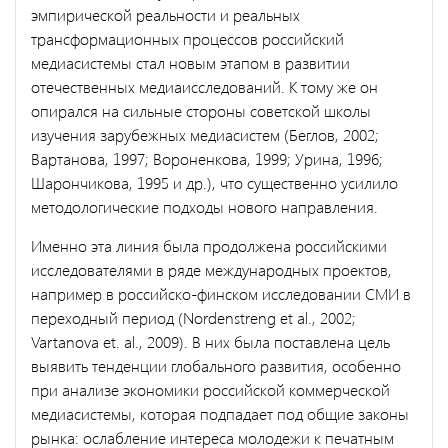
эмпирической реальности и реальных
трансформацион­ных процессов российский
медиасистемы стал новым этапом в раз­витии
отечественных медиаисследований. К тому же он
опирался на сильные стороны советской школы
изучения зарубежных медиаси­стем (Беглов, 2002;
Вартанова, 1997; Вороненкова, 1999; Урина, 1996;
Шарончикова, 1995 и др.), что существенно усилило
методологиче­ские подходы нового направления.
Именно эта линия была продолжена российскими
исследователя­ми в ряде международных проектов,
например в российско-финском исследовании СМИ в
переходный период (Nordenstreng et al., 2002;
Vartanova et. al., 2009). В них была поставлена цель
выявить тенден­ции глобального развития, особенно
при анализе экономики россий­ской коммерческой
медиасистемы, которая подпадает под общие за­коны
рынка: ослабление интереса молодежи к печатным