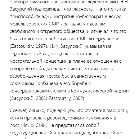
предпринимались российскими исследователями. Я.Н.
За­сурский подчеркивал, что гласность — это попытка
приспособить административно-бюрократическую
модель советских СМИ к запад­ным идеалам
свободного и открытого общества, и отмечал, что это
была политика освобождения СМИ «сверху вниз»
(Zassoursky, 1997). И.И. Засурский, указывая на
ограниченный характер гласности как са­
мостоятельной концепции в плане ее отношений с
«теорией свободы слова», считал, что частично
освобожденная пресса была единствен­ным
союзником Горбачева в его борьбе с
консервативными силами в Коммунистической партии
(Засурский, 2001; Zassoursky, 2002).
Следует, однако, подчеркнуть, что стратегия гласности,
хотя и привела к революционным изменениям в
российских СМИ, не пред­ставляла собой
структурированной и тщательно разработанной тео­