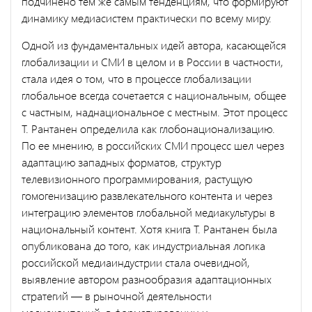
подчинено тем же самым тенденциям, что форми­руют
динамику медиасистем практически по всему миру.
Одной из фундаментальных идей автора, касающейся
глобализа­ции и СМИ в целом и в России в частности,
стала идея о том, что в процессе глобализации
глобальное всегда сочетается с националь­ным, общее
с частным, наднациональное с местным. Этот процесс
Т. Рантанен определила как глобонационализацию.
По ее мнению, в российских СМИ процесс шел через
адаптацию западных форматов, структур
телевизионного программирования, растущую
гомогениза­цию развлекательного контента и через
интеграцию элементов гло­бальной медиакультуры в
национальный контент. Хотя книга Т. Рантанен была
опубликована до того, как индустриальная логика
российской медиаиндустрии стала очевидной,
выявление автором разнообразия адаптационных
стратегий — в рыночной деятельности