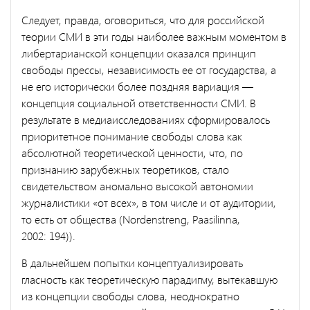
Следует, правда, оговориться, что для российской
теории СМИ в эти годы наиболее важным моментом в
либертарианской концепции оказался принцип
свободы прессы, независимость ее от государства, а
не его исторически более поздняя вариация —
концепция социальной ответственности СМИ. В
результате в медиаисследованиях сформиро­валось
приоритетное понимание свободы слова как
абсолютной теоре­тической ценности, что, по
признанию зарубежных теоретиков, стало
свидетельством аномально высокой автономии
журналистики «от всех», в том числе и от аудитории,
то есть от общества (Nordenstreng, Paasilinna,
2002: 194)).
В дальнейшем попытки концептуализировать
гласность как теоре­тическую парадигму, вытекавшую
из концепции свободы слова, неод­нократно