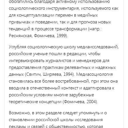
обогатились благодаря активному использованию
социологического инструмен­тария, используемого как
для концептуализации перемен в медийных
привычках и поведении, так и для прогноза новых
тенденций в про­цессе трансформации (напр.:
Реснянская, Фомичева, 1999).
Углубляя социологическую школу медиаисследований,
россий­ские ученые пошли в редакции, чтобы
интервьюировать журналистов и менеджеров для
предоставления практикам релевантных и надеж­ных
данных (Свитич, Ширяева, 1994). Медиасоциология
становилась все более востребованной, при этом она
вводила в отечественный контекст и адаптировала к
российским условиям многие зарубежные
теоретические концепции (Фомичева, 2004).
Возможно, в этом разделе следует упомянуть и о
становлении рос­сийской школы исследования
рекламы и связей с общественностью, которая