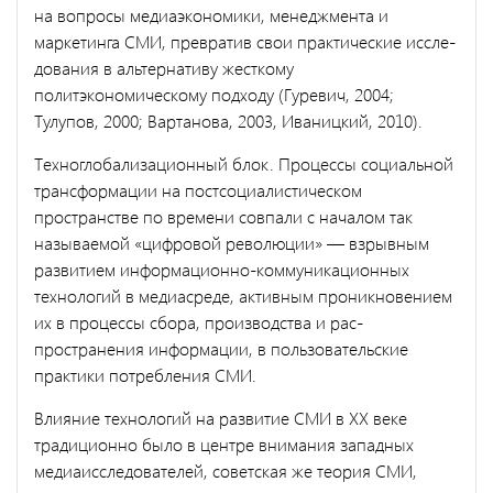
на вопросы медиаэкономики, ме­неджмента и
маркетинга СМИ, превратив свои практические иссле­
дования в альтернативу жесткому
политэкономическому подходу (Гу­ревич, 2004;
Тулупов, 2000; Вартанова, 2003, Иваницкий, 2010).
Техноглобализационный блок. Процессы социальной
трансформа­ции на постсоциалистическом
пространстве по времени совпали с началом так
называемой «цифровой революции» — взрывным
разви­тием информационно-коммуникационных
технологий в медиасреде, активным проникновением
их в процессы сбора, производства и рас­
пространения информации, в пользовательские
практики потребле­ния СМИ.
Влияние технологий на развитие СМИ в ХХ веке
традиционно было в центре внимания западных
медиаисследователей, советская же теория СМИ,