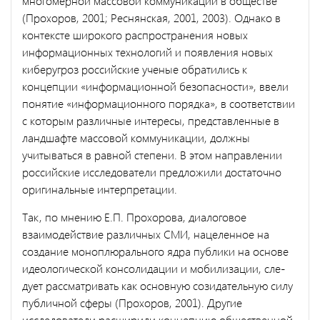
многомерной массовой коммуникации в обществе
(Прохоров, 2001; Реснянская, 2001, 2003). Однако в
контексте широко­го распространения новых
информационных технологий и появления новых
киберугроз российские ученые обратились к
концепции «ин­формационной безопасности», ввели
понятие «информационного по­рядка», в соответствии
с которым различные интересы, представлен­ные в
ландшафте массовой коммуникации, должны
учитываться в равной степени. В этом направлении
российские исследователи пред­ложили достаточно
оригинальные интерпретации.
Так, по мнению Е.П. Прохорова, диалоговое
взаимодействие раз­личных СМИ, нацеленное на
создание моноплюрального ядра пу­блики на основе
идеологической консолидации и мобилизации, сле­
дует рассматривать как основную созидательную силу
публичной сферы (Прохоров, 2001). Другие
исследователи расширили концеп­цию общественной