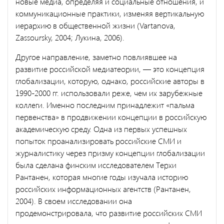
новые медиа, определяя и социальные отноше­ния, и
коммуникационные практики, изменяя вертикальную
иерархию в общественной жизни (Vartanova,
Zassoursky, 2004; Лукина, 2006).
Другое направление, заметно повлиявшее на
развитие российской медиатеории, — это концепция
глобализации, которую, однако, рос­сийские авторы в
1990-2000 гг. использовали реже, чем их зарубеж­ные
коллеги. Именно последним принадлежит «пальма
первенства» в продвижении концепции в российскую
академическую среду. Одна из первых успешных
попыток проанализировать российские СМИ и
журналистику через призму концепции глобализации
была сделана финским исследователем Терхи
Рантанен, которая многие годы из­учала историю
российских информационных агентств (Рантанен,
2004). В своем исследовании она
продемонстрировала, что развитие российских СМИ