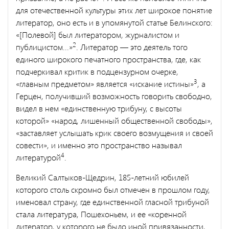
для отече­ственной культуры этих лет широкое понятие
литератор, оно есть и в упомянутой статье Белинского:
«[Полевой] был литератором, журналистом и
2
публицистом...»
. Литератор — это деятель того
единого широкого печатного пространства, где, как
подчеркивал критик в подцензурном очерке,
3
«главным предметом» является «искание истины»
, а
Герцен, получивший возможность говорить свободно,
видел в нем «единственную трибуну, с высоты
которой» «народ, лишенный общественной свободы»,
«заставляет услышать крик своего возмущения и своей
совести», и именно это пространство называл
4
литературой
.
Великий Салтыков-Щедрин, 185-летний юбилей
которого столь скромно был отмечен в прошлом году,
именовал страну, где единственной гласной трибуной
стала литература, Пошехоньем, и ее «коренной
литератор, у которого не было иной привязанности,