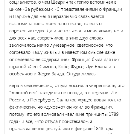
социалистов, о чем Щедрин так тепло вспоминал в
цикле «За рубежом»: «С пред­ставлениями о Франции
и Париже для меня неразрывно связыва­ется
воспоминание о моем юношестве, то есть о
сороковых годах. Да и не только для меня лично, но и
для всех нас, сверстников, в этих двух словах
заключалось нечто лучезарное, светоносное, что
согревало нашу жизнь и в известном смысле даже
определяло ее содержание». Франция была для них
страной «Сен-Симона, Кобе, Фурье, Луи Блана и в
особенности Жорж Занда. Оттуда лилась.
вера в человечество, оттуда воссияла уверенность, что
“золотой век” находится не позади, а впереди». И в
России, в Петербурге, Салтыков «существовал только
фактически», но «духовно» он «жил во Франции»,
потому что его волновали «великие принципы 1789
года» и все, «что оттуда проистекало», а
провозглашение рес­публики в феврале 1848 года
13