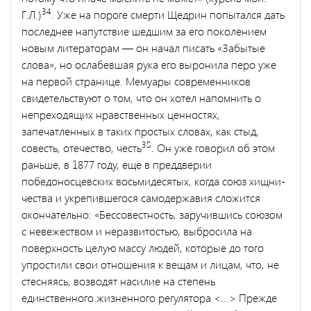
34
Г.Л.)
. Уже на пороге смерти Щедрин попытался дать
последнее напутствие шедшим за его поколением
новым литераторам — он начал писать «Забытые
слова», но ослабевшая рука его выронила перо уже
на первой странице. Мемуары современников
свидетельствуют о том, что он хотел напомнить о
непреходящих нравственных ценностях,
запечатленных в таких простых словах, как стыд,
35
совесть, отече­ство, честь
. Он уже говорил об этом
раньше, в 1877 году, еще в преддверии
победоносцевских восьмидесятых, когда союз хищни­
чества и укрепившегося самодержавия сложится
окончательно: «Бессовестность, заручившись союзом
с невежеством и неразвито­стью, выбросила на
поверхность целую массу людей, которые до того
упростили свои отношения к вещам и лицам, что, не
стесня­ясь, возводят насилие на степень
единственного жизненного регу­лятора <...> Прежде