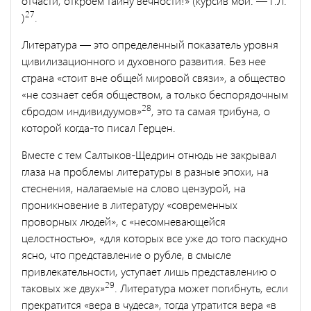
отчасти, откроем тайну вечности!» (кур­сив мой. — Г.Л.
27
)
.
Литература — это определенный показатель уровня
цивилиза­ционного и духовного развития. Без нее
страна «стоит вне общей мировой связи», а общество
«не сознает себя обществом, а только беспорядочным
28
сбродом индивидуумов»
, это та самая трибуна, о
которой когда-то писал Герцен.
Вместе с тем Салтыков-Щедрин отнюдь не закрывал
глаза на проблемы литературы в разные эпохи, на
стеснения, налагаемые на слово цензурой, на
проникновение в литературу «современных
проворных людей», с «несомневающейся
целостностью», «для ко­торых все уже до того паскудно
ясно, что представление о рубле, в смысле
привлекательности, уступает лишь представлению о
29
та­ковых же двух»
. Литература может погибнуть, если
прекратится «вера в чудеса», тогда утратится вера «в