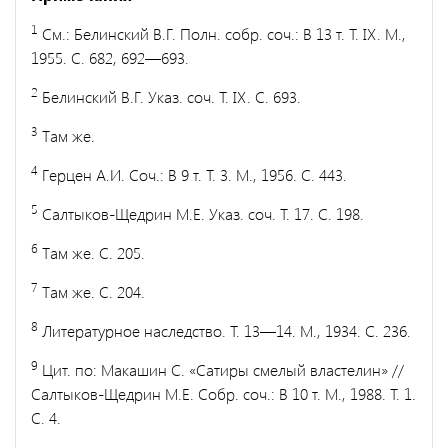
1
См.: Белинский В.Г. Полн. собр. соч.: В 13 т. Т. IX. М.,
1955. С. 682, 692—693.
2
Белинский В.Г. Указ. соч. Т. IX. С. 693.
3
Там же.
4
Герцен А.И. Соч.: В 9 т. Т. 3. М., 1956. С. 443.
5
Салтыков-Щедрин М.Е. Указ. соч. Т. 17. С. 198.
6
Там же. С. 205.
7
Там же. С. 204.
8
Литературное наследство. Т. 13—14. М., 1934. С. 236.
9
Цит. по: Макашин С. «Сатиры смелый властелин» //
Салтыков-Щедрин М.Е. Собр. соч.: В 10 т. М., 1988. Т. 1.
С. 4.