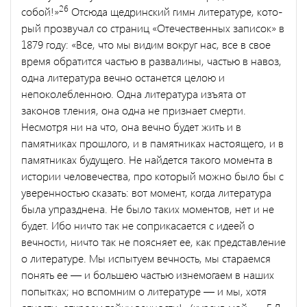
26
собой!»
Отсюда щедринский гимн литературе, кото­
рый прозвучал со страниц «Отечественных записок» в
1879 году: «Все, что мы видим вокруг нас, все в свое
время обратится частью в развалины, частью в навоз,
одна литература вечно останется це­лою и
непоколебленною. Одна литература изъята от
законов тле­ния, она одна не признает смерти.
Несмотря ни на что, она вечно будет жить и в
памятниках прошлого, и в памятниках настоящего, и в
памятниках будущего. Не найдется такого момента в
истории человечества, про который можно было бы с
уверенностью ска­зать: вот момент, когда литература
была упразднена. Не было та­ких моментов, нет и не
будет. Ибо ничто так не соприкасается с идеей о
вечности, ничто так не поясняет ее, как представление
о литературе. Мы испытуем вечность, мы стараемся
понять ее — и большею частью изнемогаем в наших
попытках; но вспомним о литературе — и мы, хотя