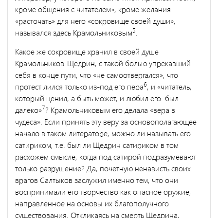
кроме общения с читателем», кроме желания
«расточать» для него «сокровище своей души»,
5
назывался здесь Крамольниковым
.
Какое же сокровище хранил в своей душе
Крамольников-Щедрин, с такой болью упрекавший
себя в конце пути, что «не самоотвергался», что
6
протест лился только из-под его пера
, и «читатель,
который ценил, а быть может, и любил его. был
7
далеко»
? Крамольниковым его делала «вера в
чудеса». Если принять эту веру за основополагающее
начало в таком литераторе, можно ли назы­вать его
сатириком, т.е. был ли Щедрин сатириком в том
расхожем смысле, когда под сатирой подразумевают
только разрушение? Да, почетную ненависть своих
врагов Салтыков заслужил именно тем, что они
воспринимали его творчество как опасное оружие,
на­правленное на основы их благополучного
существования. Откли­каясь на смерть Щедрина,