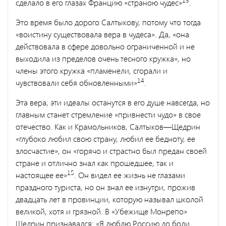
сделало в его глазах Францию «стра­ною чудес»
.
Это время было дорого Салтыкову, потому что тогда
«воистину существовала вера в чудеса». Да, «она
действовала в сфере довольно ограниченной и не
выходила из пределов очень тесного кружка», но
члены этого кружка «пламенели, сгорали и
14
чувствовали себя обновленными»
.
Эта вера, эти идеалы останутся в его душе навсегда, но
главным станет стремление «привнести чудо» в свое
отечество. Как и Кра­мольников, Салтыков—Щедрин
«глубоко любил свою страну, лю­бил ее бедноту, ее
злосчастие», он «горячо и страстно был предан своей
стране и отлично знал как прошедшее, так и
15
настоящее ее»
. Он видел ее жизнь не глазами
праздного туриста, но он знал ее изнутри, прожив
двадцать лет в провинции, которую называл школой
великой, хотя и грязной. В «Убежище Монрепо»
Щедрин признавался: «Я люблю Россию до боли