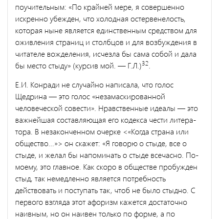
поучительным: «По крайней мере, я совершенно
искренно убежден, что холодная остервене­лость,
которая ныне является единственным средством для
оживле­ния страниц и столбцов и для возбуждения в
читателе вожделения, исчезла бы сама собой и дала
32
бы место стыду» (курсив мой. — Г.Л.)
.
Е.И. Конради не случайно написала, что голос
Щедрина — это голос «незамаскированной
человеческой совести». Нравственные идеалы — это
важнейшая составляющая его кодекса чести литера­
тора. В незаконченном очерке <«Когда страна или
общество...»> он скажет: «Я говорю о стыде, все о
стыде, и желал бы напоминать о стыде всечасно. По-
моему, это главное. Как скоро в обществе пробужден
стыд, так немедленно является потребность
действовать и поступать так, чтоб не было стыдно. С
первого взгляда этот афо­ризм кажется достаточно
наивным, но он наивен только по форме, а по