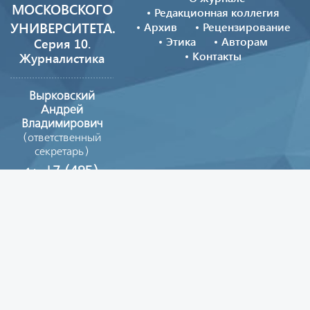
МОСКОВСКОГО
Редакционная коллегия
УНИВЕРСИТЕТА.
Архив
Рецензирование
Этика
Авторам
Серия 10.
Контакты
Журналистика
Вырковский
Андрей
Владимирович
(ответственный
секретарь)
+7 (495)
629-39-08
vestnik_journ@mail.ru
Copyright © 2026
Все материалы сайта опубликованы на условиях
лицензии
Creative Commons Attribution 4.0
License.