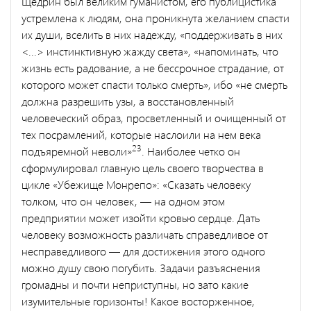
Щедрин был великим гуманистом, его публицистика
устремле­на к людям, она проникнута желанием спасти
их души, вселить в них надежду, «поддерживать в них
<...> инстинктивную жажду света», «напоминать, что
жизнь есть радование, а не бессрочное страдание, от
которого может спасти только смерть», ибо «не смерть
должна разрешить узы, а восстановленный
человеческий образ, просветленный и очищенный от
тех посрамлений, которые наслоили на нем века
23
подъяремной неволи»
. Наиболее четко он
сформулировал главную цель своего творчества в
цикле «Убежище Монрепо»: «Сказать человеку
толком, что он человек, — на одном этом
предприятии может изойти кровью сердце. Дать
человеку возможность различать справедливое от
несправедливого — для достижения этого одного
можно душу свою погубить. Задачи разъяс­нения
громадны и почти неприступны, но зато какие
изумительные горизонты! Какое восторженное,