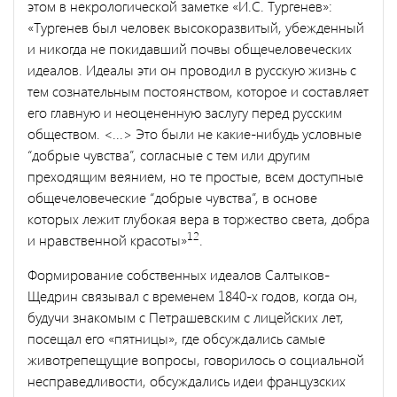
этом в некрологической заметке «И.С. Тургенев»:
«Тургенев был человек высокоразвитый, убежденный
и никогда не покидавший почвы общечеловеческих
идеалов. Идеалы эти он проводил в русскую жизнь с
тем сознательным постоянством, ко­торое и составляет
его главную и неоцененную заслугу перед рус­ским
обществом. <...> Это были не какие-нибудь условные
“до­брые чувства”, согласные с тем или другим
преходящим веянием, но те простые, всем доступные
общечеловеческие “добрые чув­ства”, в основе
которых лежит глубокая вера в торжество света, до­бра
12
и нравственной красоты»
.
Формирование собственных идеалов Салтыков-
Щедрин связы­вал с временем 1840-х годов, когда он,
будучи знакомым с Петрашевским с лицейских лет,
посещал его «пятницы», где обсужда­лись самые
животрепещущие вопросы, говорилось о социальной
несправедливости, обсуждались идеи французских