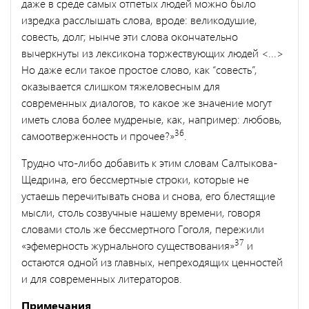
даже в среде самых отпетых людей можно было
изредка расслышать слова, вроде: великодушие,
совесть, долг; нынче эти слова окончательно
вычеркнуты из лексикона торжествующих людей <...>
Но даже если такое простое слово, как “совесть”,
оказывается слишком тяжеловесным для
современных диалогов, то какое же значение могут
иметь слова более мудреные, как, например: любовь,
36
самоотверженность и прочее?»
.
Трудно что-либо добавить к этим словам Салтыкова-
Щедрина, его бессмертные строки, которые не
устаешь перечитывать снова и снова, его блестящие
мысли, столь созвучные нашему времени, говоря
словами столь же бессмертного Гоголя, пережили
37
«эфемер­ность журнального существования»
и
остаются одной из главных, непреходящих ценностей
и для современных литераторов.
Примечания