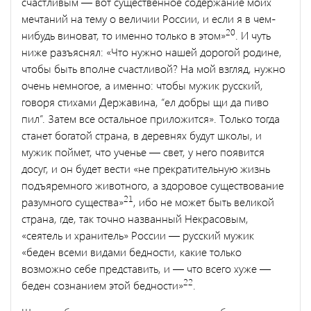
счастливым — вот существенное содер­жание моих
мечтаний на тему о величии России, и если я в чем-
20
нибудь виноват, то именно только в этом»
. И чуть
ниже разъяс­нял: «Что нужно нашей дорогой родине,
чтобы быть вполне счастливой? На мой взгляд, нужно
очень немногое, а именно: что­бы мужик русский,
говоря стихами Державина, “ел добры щи да пиво
пил”. Затем все остальное приложится». Только тогда
станет богатой страна, в деревнях будут школы, и
мужик поймет, что ученье — свет, у него появится
досуг, и он будет вести «не прекратительную жизнь
подъяремного животного, а здоровое существо­вание
21
разумного существа»
, ибо не может быть великой
страна, где, так точно названный Некрасовым,
«сеятель и хранитель» Рос­сии — русский мужик
«беден всеми видами бедности, какие только
возможно себе представить, и — что всего хуже —
22
беден сознанием этой бедности»
.