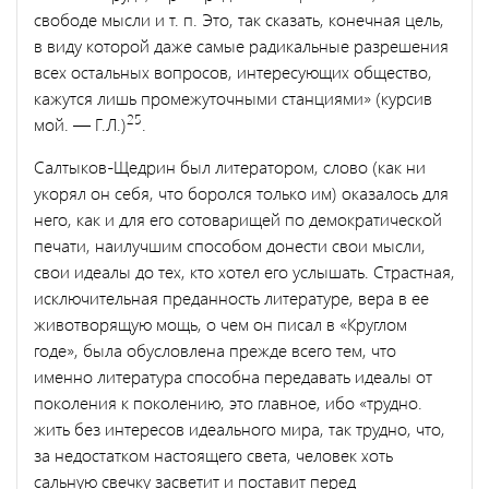
свободе мысли и т. п. Это, так сказать, конечная цель,
в виду которой даже самые радикальные разрешения
всех остальных вопросов, интересующих общество,
кажутся лишь проме­жуточными станциями» (курсив
25
мой. — Г.Л.)
.
Салтыков-Щедрин был литератором, слово (как ни
укорял он себя, что боролся только им) оказалось для
него, как и для его со­товарищей по демократической
печати, наилучшим способом до­нести свои мысли,
свои идеалы до тех, кто хотел его услышать. Страстная,
исключительная преданность литературе, вера в ее
жи­вотворящую мощь, о чем он писал в «Круглом
годе», была обуслов­лена прежде всего тем, что
именно литература способна переда­вать идеалы от
поколения к поколению, это главное, ибо «трудно.
жить без интересов идеального мира, так трудно, что,
за недостат­ком настоящего света, человек хоть
сальную свечку засветит и по­ставит перед