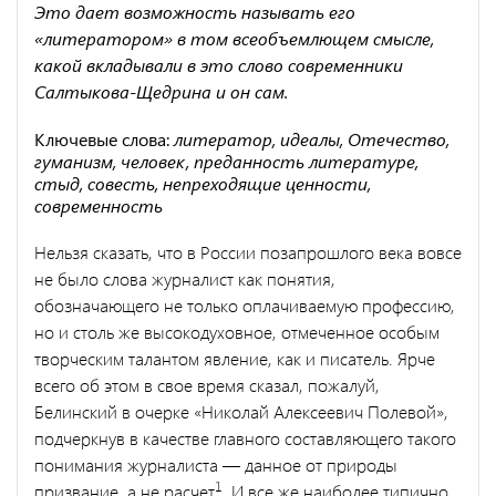
Это дает возможность называть его
«литератором» в том всеобъемлющем смысле,
какой вкладывали в это слово современники
Салтыкова-Щедрина и он сам.
Ключевые слова:
литератор, идеалы, Отечество,
гуманизм, человек, преданность литературе,
стыд, совесть, непреходящие ценности,
современность
Нельзя сказать, что в России позапрошлого века вовсе
не было слова журналист как понятия,
обозначающего не только оплачи­ваемую профессию,
но и столь же высокодуховное, отмеченное особым
творческим талантом явление, как и писатель. Ярче
всего об этом в свое время сказал, пожалуй,
Белинский в очерке «Нико­лай Алексеевич Полевой»,
подчеркнув в качестве главного состав­ляющего такого
понимания журналиста — данное от природы
1
призвание, а не расчет
. И все же наиболее типично