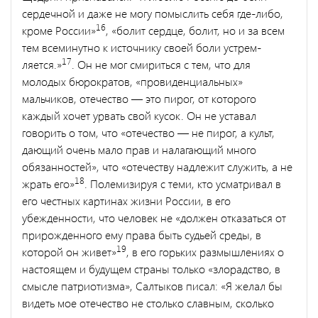
сердечной и даже не могу помыслить себя где-либо,
16
кроме России»
, «болит сердце, болит, но и за всем
тем всеминутно к источнику своей боли устрем­
17
ляется.»
. Он не мог смириться с тем, что для
молодых бюрокра­тов, «провиденциальных»
мальчиков, отечество — это пирог, от которого
каждый хочет урвать свой кусок. Он не уставал
говорить о том, что «отечество — не пирог, а культ,
дающий очень мало прав и налагающий много
обязанностей», что «отечеству надлежит слу­жить, а не
18
жрать его»
. Полемизируя с теми, кто усматривал в
его честных картинах жизни России, в его
убежденности, что человек не «должен отказаться от
прирожденного ему права быть судьей среды, в
19
которой он живет»
, в его горьких размышлениях о
на­стоящем и будущем страны только «злорадство, в
смысле патрио­тизма», Салтыков писал: «Я желал бы
видеть мое отечество не столько славным, сколько