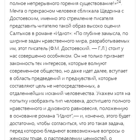
24
полное непрерывного горения существование!»
.
Мечта о прекрасном человеке сближала Щедри­на с
Достоевским, именно это стремление писателя
представить читателю такой образ высоко оценил
Салтыков в романе «Идиот»: «По глубине замысла, по
ширине задач нравственного мира, разработываемых
им, этот писатель (Ф.М. Достоевский. — Г.Л.) стоит у
нас совершенно особняком. Он не только признает
законность тех интересов, которые волнуют
современное общество, но даже идет далее, вступает
в область предведений и предчувствий, которые
составляют цель не непосредственных, а
отдаленнейших исканий человечества. Укажем хотя на
попытку изобразить тип человека, достигшего полного
нравственного и духовного равновесия, положен­ную
в основание романа “Идиот”,— и, конечно, этого будет
доста­точно, чтобы согласиться, что это такая задача,
перед которою бледнеют всевозможные вопросы о
женском труде, о распределе­нии ценностей, о