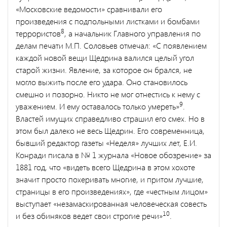
«Московские ведомости» сравнивали его
произведения с подпольными листками и бомбами
8
террористов
, а начальник Главного управления по
делам печати М.П. Со­ловьев отмечал: «С появлением
каждой новой вещи Щедрина ва­лился целый угол
старой жизни. Явление, за которое он брался, не
могло выжить после его удара. Оно становилось
смешно и позорно. Никто не мог отнестись к нему с
9
уважением. И ему остава­лось только умереть»
.
Властей имущих справедливо страшил его смех. Но в
этом был далеко не весь Щедрин. Его современница,
бывший редактор газеты «Неделя» лучших лет, Е.И.
Конради пи­сала в № 1 журнала «Новое обозрение» за
1881 год, что «видеть всего Щедрина в этом хохоте
значит просто похеривать многие, и притом лучшие,
страницы в его произведениях», где «честным лицом»
выступает «незамаскированная человеческая совесть
10
и без обиняков ведет свои строгие речи»
.