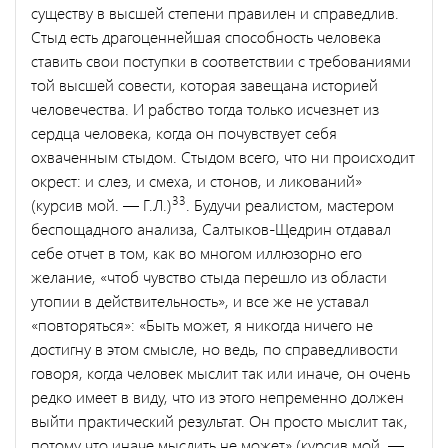
существу в высшей степени правилен и справедлив.
Стыд есть драгоценнейшая способность человека
ставить свои поступки в соответствии с требованиями
той высшей совести, которая заве­щана историей
человечества. И рабство тогда только исчезнет из
сердца человека, когда он почувствует себя
охваченным стыдом. Стыдом всего, что ни происходит
окрест: и слез, и смеха, и стонов, и ликований»
33
(курсив мой. — Г.Л.)
. Будучи реалистом, мастером
беспощадного анализа, Салтыков-Щедрин отдавал
себе отчет в том, как во многом иллюзорно его
желание, «чтоб чувство стыда пере­шло из области
утопии в действительность», и все же не уставал
«повторяться»: «Быть может, я никогда ничего не
достигну в этом смысле, но ведь, по справедливости
говоря, когда человек мыслит так или иначе, он очень
редко имеет в виду, что из этого непремен­но должен
выйти практический результат. Он просто мыслит так,
потому что иначе мыслить не может» (курсив мой. —