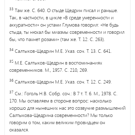
33
Там же. С. 640. О стыде Щедрин писал и раньше.
Так, в частности, в цикле «В среде умеренности и
аккуратности» он устами Глумова говорил: «Не будь
сты­да, ты нюхал бы миазмы современности и говорил
бы, что пахнет розами» (там же. Т. 12. С. 263).
34
Салтыков-Щедрин М.Е. Указ. соч. Т. 13. С. 641.
35
М.Е. Салтыков-Щедрин в воспоминаниях
современников. М., 1957. С. 210, 269.
36
Салтыков-Щедрин М.Е. Указ. соч. Т. 12. С. 249.
37
См.: Гоголь Н.В. Собр. соч.: В 7 т. Т. 6. М., 1978. С.
170. Мы оставляем в сто­роне вопрос: насколько
хорошо для нынешних нас это созвучие размышлений
Салтыкова-Щедрина современности? Мы только
говорим о том, каким великим провидцем он
оказался.