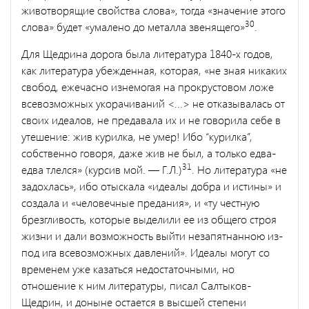
животворящие свойства слова», тогда «значение этого
30
слова» будет «умалено до металла звенящего»
.
Для Щедрина дорога была литература 1840-х годов,
как литера­тура убежденная, которая, «не зная никаких
свобод, ежечасно из­немогая на прокрустовом ложе
всевозможных укорачиваний <...> не отказывалась от
своих идеалов, не предавала их и не говорила себе в
утешение: жив курилка, не умер! Ибо “курилка”,
собствен­но говоря, даже жив не был, а только едва-
31
едва тлелся» (курсив мой. — Г.Л.)
. Но литература «не
задохлась», ибо отыскала «идеалы добра и истины» и
создала и «человечные предания», и «ту чест­ную
брезгливость, которые выделили ее из общего строя
жизни и дали возможность выйти незапятнанною из-
под ига всевозможных давлений». Идеалы могут со
временем уже казаться недостаточны­ми, но
отношение к ним литературы, писал Салтыков-
Щедрин, и доныне остается в высшей степени