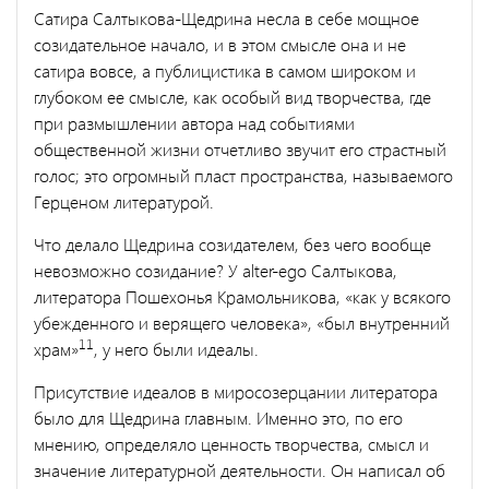
Сатира Салтыкова-Щедрина несла в себе мощное
созидатель­ное начало, и в этом смысле она и не
сатира вовсе, а публицистика в самом широком и
глубоком ее смысле, как особый вид творче­ства, где
при размышлении автора над событиями
общественной жизни отчетливо звучит его страстный
голос; это огромный пласт пространства, называемого
Герценом литературой.
Что делало Щедрина созидателем, без чего вообще
невозможно созидание? У alter-ego Салтыкова,
литератора Пошехонья Крамольникова, «как у всякого
убежденного и верящего человека», «был внутренний
11
храм»
, у него были идеалы.
Присутствие идеалов в миросозерцании литератора
было для Щедрина главным. Именно это, по его
мнению, определяло цен­ность творчества, смысл и
значение литературной деятельности. Он написал об