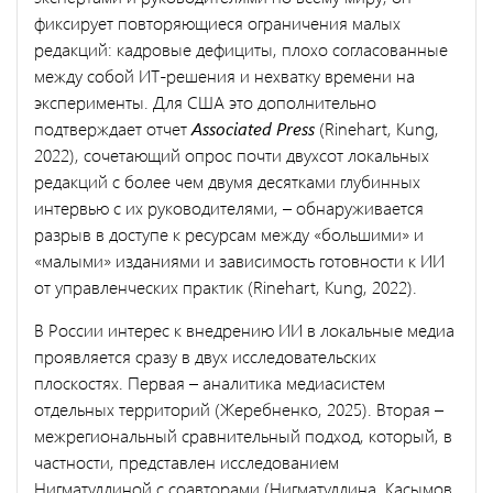
фиксирует повторяющиеся ограничения малых
редакций: кадровые дефициты, плохо согласованные
между собой ИТ-решения и нехватку времени на
эксперименты. Для США это дополнительно
подтверждает отчет
Associated Press
(Rinehart, Kung,
2022), сочетающий опрос почти двухсот локальных
редакций с более чем двумя десятками глубинных
интервью с их руководителями, – обнаруживается
разрыв в доступе к ресурсам между «большими» и
«малыми» изданиями и зависимость готовности к ИИ
от управленческих практик (Rinehart, Kung, 2022).
В России интерес к внедрению ИИ в локальные медиа
проявляется сразу в двух исследовательских
плоскостях. Первая – аналитика медиасистем
отдельных территорий (Жеребненко, 2025). Вторая –
межрегиональный сравнительный подход, который, в
частности, представлен исследованием
Нигматуллиной с соавторами (Нигматуллина, Касымов,