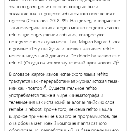
«заново разогреть» новости, которые были
«охлаждены» в процессе избыточного освещения в
прессе» (Соколова, 2018: 89). Например, в творчестве
латиноамериканских авторов можно встретить слово
refrito при определении события, которое уже
потеряло свою актуальность. Так, Марио Варгас Льоса
в романе «Тетушка Хулиа и писака» называет refrito
новость недельной давности: De dónde ha sacado este
5
refrito? (Откуда он извлек эту «свежайшую» новость?)
В словаре жаргонизмов испанского языка refrito
трактуется как «переработанная журналистская тема»
6
или как «повтор»
. Существительное refrito
употребляется также в мире кинематографа и
телевидения как испанский аналог английских слов
remake и reboot. Кроме того, лексема refrito нашла
широкое применение в жаргоне программистов, где
она обозначает новый компонент аппаратного
оборудования, разработанный на базе предыдущего.