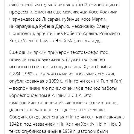
единственным представителем такой комбинации в
профессии, отметим еще мексиканца Хосе Хоакина
Фернандеса де Лисарди, кубинца Хосе Марти,
никарагуанца Рубена Дарио, мексиканку Элену
Понятовски, аргентинцев Роберто Арльта, Родольфо
Хорхе Уолша, Томаса Элой Мартинеса и др.
Еще одним ярким примером текстов-рефритос,
получивших новую жизнь, служит творчество
испанского писателя и журналиста Хулио Камбы
(1884–1962), а именно одна из последних его книг,
опубликованная в 1959 г., «Ни то ни се» (Ni Fuh ni Fah)
– воспоминания о приключениях в период работы
корреспондентом в Англии и США. Это
юмористически переосмысленные короткие тексты,
раннее напечатанные в прессе в его колонке.
Сборник открывает статья «Ни то ни се», написанная в
1942 г. под названием «Ни Хси ни Хо» (Ni Hsi ni Ho). В
текст, опубликованный в 1959 г., автором были