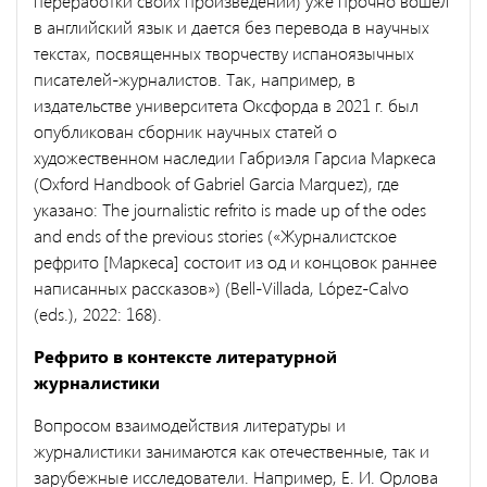
переработки своих произведений) уже прочно вошел
в английский язык и дается без перевода в научных
текстах, посвященных творчеству испаноязычных
писателей-журналистов. Так, например, в
издательстве университета Оксфорда в 2021 г. был
опубликован сборник научных статей о
художественном наследии Габриэля Гарсиа Маркеса
(Oxford Handbook of Gabriel Garcia Marquez), где
указано: The journalistic refrito is made up of the odes
and ends of the previous stories («Журналистское
рефрито [Маркеса] состоит из од и концовок раннее
написанных рассказов») (Bell-Villada, López-Calvo
(eds.), 2022: 168).
Рефрито в контексте литературной
журналистики
Вопросом взаимодействия литературы и
журналистики занимаются как отечественные, так и
зарубежные исследователи. Например, Е. И. Орлова