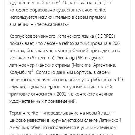
3
художественный текст»
. Однако глагол refreír, от
которого образовано существительное refrito,
используется исключительно в своем прямом
значении – «пережаривать».
Корпус современного испанского языка (CORPES)
показывает, что лексема refrito зафиксирована в 206
текстах, большая часть употреблений приходится на
Испанию (67 текстов), Эквадор (66) и другие
латиноамериканские страны (Мексика, Аргентина,
4
Колумбия)
. Согласно данным корпуса, в своем
переносном значении неологизм употребляется в 116
случаях, причем первое его упоминание в такой
трактовке относится к 2001 г. в контексте анализа
художественных произведений.
Термин refrito – «переделывание на новый лад» –
широко известен в журналистском сленге Латинской
Америки, обычно используется в уничижительном
смысле и означает «хорошенько поджарить» или