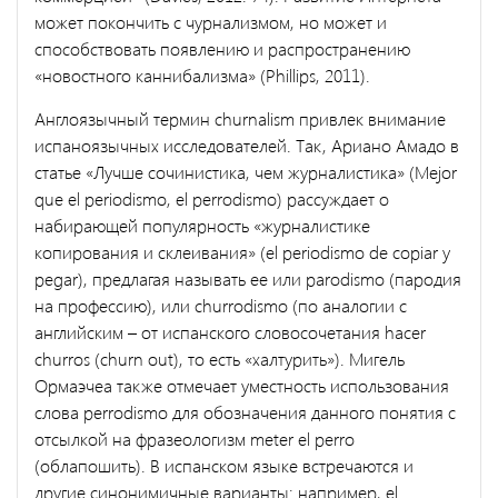
может покончить с чурнализмом, но может и
способствовать появлению и распространению
«новостного каннибализма» (Phillips, 2011).
Англоязычный термин churnalism привлек внимание
испаноязычных исследователей. Так, Ариано Амадо в
статье «Лучше сочинистика, чем журналистика» (Mejor
que el periodismo, el perrodismo) рассуждает о
набирающей популярность «журналистике
копирования и склеивания» (el periodismo de copiar y
pegar), предлагая называть ее или parodismo (пародия
на профессию), или churrodismo (по аналогии с
английским – от испанского словосочетания hacer
churros (churn out), то есть «халтурить»). Мигель
Ормаэчеа также отмечает уместность использования
слова perrodismo для обозначения данного понятия с
отсылкой на фразеологизм meter el perro
(облапошить). В испанском языке встречаются и
другие синонимичные варианты: например, el