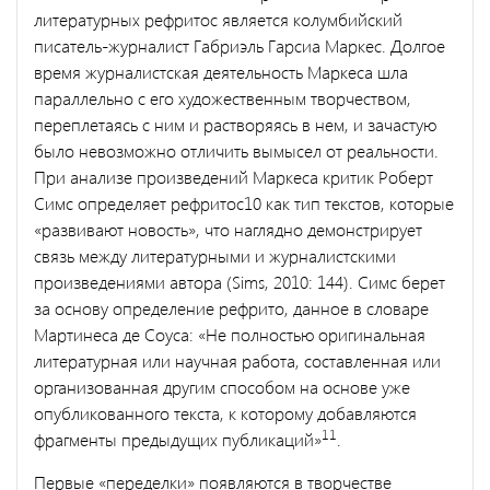
литературных рефритос является колумбийский
писатель-журналист Габриэль Гарсиа Маркес. Долгое
время журналистская деятельность Маркеса шла
параллельно с его художественным творчеством,
переплетаясь с ним и растворяясь в нем, и зачастую
было невозможно отличить вымысел от реальности.
При анализе произведений Маркеса критик Роберт
Симс определяет рефритос10 как тип текстов, которые
«развивают новость», что наглядно демонстрирует
связь между литературными и журналистскими
произведениями автора (Sims, 2010: 144). Симс берет
за основу определение рефрито, данное в словаре
Мартинеса де Соуса: «Не полностью оригинальная
литературная или научная работа, составленная или
организованная другим способом на основе уже
опубликованного текста, к которому добавляются
11
фрагменты предыдущих публикаций»
.
Первые «переделки» появляются в творчестве