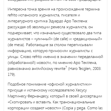
Интересна точка зрения на происхождение термина
refrito испанского журналиста, писателя и
литературного критика Эдуардо Аро Текглена:
рассуждая об эволюции ремесла журналиста, он
подчеркивает, что изначально существовало два типа
журналистов – «уличный» (de calle) и «редакционный»
(de mesa). Работающие за столом переписывали
информацию, которую приносили журналисты с
улицы. Слово refrito именно в значении переделанной
(обработанной) новости, по мнению Аро Текглена,
7
равнозначно английскому rewrite
(Haro Tecglen, 2003:
179).
Подобное понимание «офисной журналистики»
присуще и испанскому исследователю Хесусу
Мартинесу Фернандесу, который в своей диссертации
«Скопировать и вставить. Как транснациональные
корпорации создают новости» (Copia y pega. Como las