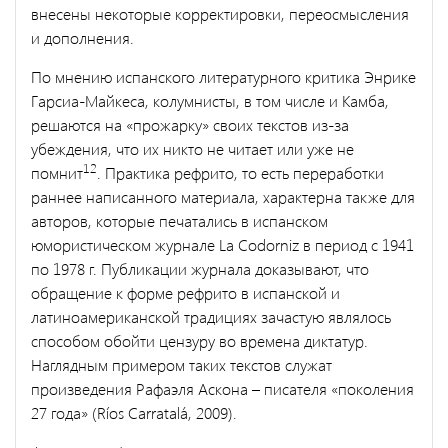
внесены некоторые корректировки, переосмысления
и дополнения.
По мнению испанского литературного критика Энрике
Гарсиа-Майкеса, колумнисты, в том числе и Камба,
решаются на «прожарку» своих текстов из-за
убеждения, что их никто не читает или уже не
12
помнит
. Практика рефрито, то есть переработки
раннее написанного материала, характерна также для
авторов, которые печатались в испанском
юмористическом журнале La Codorniz в период с 1941
по 1978 г. Публикации журнала доказывают, что
обращение к форме рефрито в испанской и
латиноамериканской традициях зачастую являлось
способом обойти цензуру во времена диктатур.
Наглядным примером таких текстов служат
произведения Рафаэля Аскона – писателя «поколения
27 года» (Ríos Carratalá, 2009).