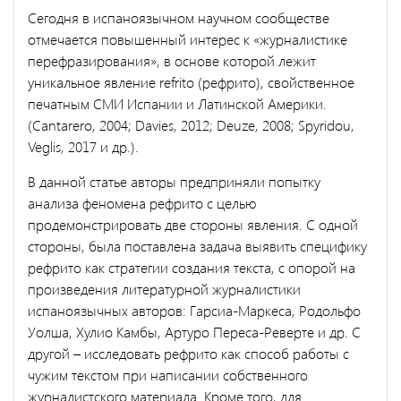
Сегодня в испаноязычном научном сообществе
отмечается повышенный интерес к «журналистике
перефразирования», в основе которой лежит
уникальное явление refrito (рефрито), свойственное
печатным СМИ Испании и Латинской Америки.
(Cantarero, 2004; Davies, 2012; Deuze, 2008; Spyridou,
Veglis, 2017 и др.).
В данной статье авторы предприняли попытку
анализа феномена рефрито с целью
продемонстрировать две стороны явления. С одной
стороны, была поставлена задача выявить специфику
рефрито как стратегии создания текста, с опорой на
произведения литературной журналистики
испаноязычных авторов: Гарсиа-Маркеса, Родольфо
Уолша, Хулио Камбы, Артуро Переса-Реверте и др. С
другой – исследовать рефрито как способ работы с
чужим текстом при написании собственного
журналистского материала. Кроме того, для