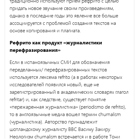
традиционно используют прием рефрито с целью
придать новое звучание своим произведениям,
однако в последние годы это явление все больше
ассоциируется с проблемой создания текстов на
основе копирования и плагиата.
Рефрито как продукт
«
журналистики
перефразирования
»
Если в испаноязычных СМИ для обозначения
переделанных/ перефразированных текстов
используется лексема refrito (а в работах некоторых
исследователей появился новый, еще не
зарегистрированный в академических словарях глагол
refritar) и, как следствие, существует понятие
«пережаренная журналистика» (periodismo de refrito),
то в англоязычные медиа вошел термин churnalism
(чурналистика). Авторство принадлежит
шотландскому журналисту BBC Васиму Закиру.
Неологизм сhurnalism встречается и в работе Тони