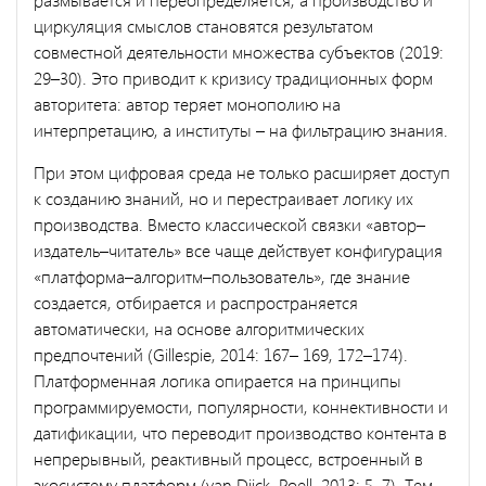
циркуляция смыслов становятся результатом
совместной деятельности множества субъектов (2019:
29–30). Это приводит к кризису традиционных форм
авторитета: автор теряет монополию на
интерпретацию, а институты – на фильтрацию знания.
При этом цифровая среда не только расширяет доступ
к созданию знаний, но и перестраивает логику их
производства. Вместо классической связки «автор–
издатель–читатель» все чаще действует конфигурация
«платформа–алгоритм–пользователь», где знание
создается, отбирается и распространяется
автоматически, на основе алгоритмических
предпочтений (Gillespie, 2014: 167– 169, 172–174).
Платформенная логика опирается на принципы
программируемости, популярности, коннективности и
датификации, что переводит производство контента в
непрерывный, реактивный процесс, встроенный в
экосистему платформ (van Dijck, Poell, 2013: 5–7). Тем