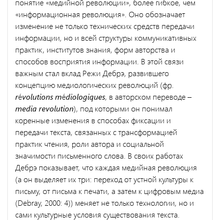
понятие «медийной революции», более гибкое, чем
«информационная революция». Оно обозначает
изменение не только технических средств передачи
информации, но и всей структуры коммуникативных
практик, институтов знания, форм авторства и
способов восприятия информации. В этой связи
важным стал вклад Режи Дебрэ, развившего
концепцию медиологических революций (фр.
r
é
volutions m
é
diologiques
, в авторском переводе –
media revolution
), под которыми он понимал
коренные изменения в способах фиксации и
передачи текста, связанных с трансформацией
практик чтения, роли автора и социальной
значимости письменного слова. В своих работах
Дебрэ показывает, что каждая медийная революция
(а он выделяет их три: переход от устной культуры к
письму, от письма к печати, а затем к цифровым медиа
(Debray, 2000: 4)) меняет не только технологии, но и
сами культурные условия существования текста.