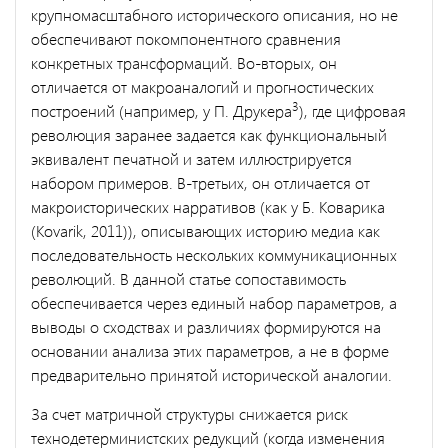
крупномасштабного исторического описания, но не
обеспечивают покомпонентного сравнения
конкретных трансформаций. Во-вторых, он
отличается от макроаналогий и прогностических
3
построений (например, у П. Друкера
), где цифровая
революция заранее задается как функциональный
эквивалент печатной и затем иллюстрируется
набором примеров. В-третьих, он отличается от
макроисторических нарративов (как у Б. Коварика
(Kovarik, 2011)), описывающих историю медиа как
последовательность нескольких коммуникационных
революций. В данной статье сопоставимость
обеспечивается через единый набор параметров, а
выводы о сходствах и различиях формируются на
основании анализа этих параметров, а не в форме
предварительно принятой исторической аналогии.
За счет матричной структуры снижается риск
технодетерминистских редукций (когда изменения