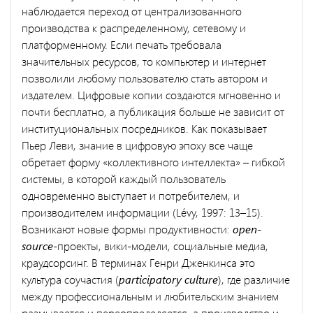
наблюдается переход от централизованного
производства к распределенному, сетевому и
платформенному. Если печать требовала
значительных ресурсов, то компьютер и интернет
позволили любому пользователю стать автором и
издателем. Цифровые копии создаются мгновенно и
почти бесплатно, а публикация больше не зависит от
институциональных посредников. Как показывает
Пьер Леви, знание в цифровую эпоху все чаще
обретает форму «коллективного интеллекта» – гибкой
системы, в которой каждый пользователь
одновременно выступает и потребителем, и
производителем информации (Lévy, 1997: 13–15).
Возникают новые формы продуктивности:
open-
source
-проекты, вики-модели, социальные медиа,
краудсорсинг. В терминах Генри Дженкинса это
культура соучастия (
participatory culture
), где различие
между профессиональным и любительским знанием
размывается и переопределяется, а производство и