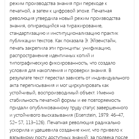
режим производства знания при переходе к
печатной, а затем к цифровой эпохе. Печатная
революция утвердила новый режим производства
знания, опирающийся на тиражирование,
стандартизацию и институционализацию практик
публикации текстов. Как показала Э. Эйзенстайн,
печать закрепила эти принципы: унификацию,
распространение идентичных копий и
типографическую фиксированность, что создало
условия для накопления и проверки знания. В
результате текст перестал зависеть от индивидуального
акта переписывания и мог циркулировать как
устойчивый, воспроизводимый объект. Именно
стабильность печатной формы и ее повторяемость
придали опубликованному труду статус завершенного
и устойчивого высказывания (Eisenstein, 1979: 46–47,
52– 57, 113–126). Печатная революция радикально
ускорила и удешевила создание книг, что привело к
взрывному росту доступных знаний: за полвека после