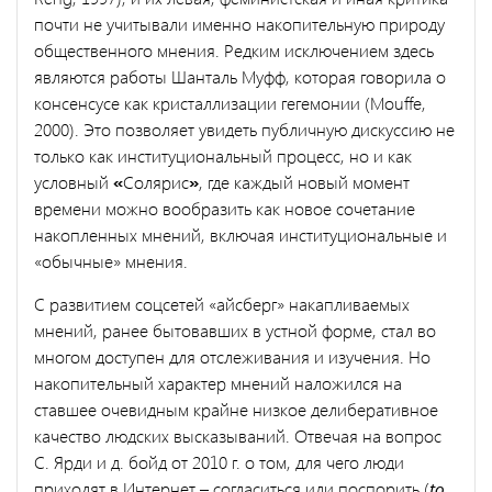
почти не учитывали именно накопительную природу
общественного мнения. Редким исключением здесь
являются работы Шанталь Муфф, которая говорила о
консенсусе как кристаллизации гегемонии (Mouffe,
2000). Это позволяет увидеть публичную дискуссию не
только как институциональный процесс, но и как
условный
«
Солярис
»
, где каждый новый момент
времени можно вообразить как новое сочетание
накопленных мнений, включая институциональные и
«обычные» мнения.
С развитием соцсетей «айсберг» накапливаемых
мнений, ранее бытовавших в устной форме, стал во
многом доступен для отслеживания и изучения. Но
накопительный характер мнений наложился на
ставшее очевидным крайне низкое делиберативное
качество людских высказываний. Отвечая на вопрос
C. Ярди и д. бойд от 2010 г. о том, для чего люди
приходят в Интернет – согласиться или поспорить (
to