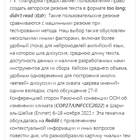
т. к. платформа предоставляет пользователям право
создать авторское резюме текста в формате
too long;
didn’t read
(
tl;dr
). Такие пользовательские резюме
сравниваются с машинными резюме при
тестировании метода. Наш выбор также обусловлен
несколькими иными факторами, включая более
удобный (пока) для нейромоделей английский язык,
на котором шла дискуссия, среднюю длину текста,
доступность данных и наличие разработанных нами
инструментов для их сбора. Кейсом среднего объема,
удобным одновременно для построения многих
«ветвей» дискуссии и для охвата «дерева мнений»
одним взглядом, стало обсуждение 27-й
Конференцией сторон Рамочной конвенции ООН об
изменении климата (
COP27/UNFCCC2022
) в Шарм-
эль-Шейхе (Египет) 6–18 ноября 2022 г. Эта тематика
обсуждалась на
Reddit
с привлечением
контекстуальной информации и иных вопросов
повестки дня, что разнообразило картину «малых» тем