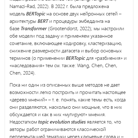
Namazi-Rad, 2022). В 2022 г. была предложена
модель
BERTopic
на основе двух нейронных сетей –
архитектуры
BERT
и процедуры эмбеддинга на
базе
Transformer
(Grootendorst, 2022); мы настроили
обе модели под задачу и применяем указанное
сочетание, включающее кодировку, кластеризацию,
снижение размерности датасета и выбор основных
терминов (о применении
BERTopic
для «разбиения» и
«наследования» тем см. также: Wang, Chen, Chen,
Chen, 2024).
Пока ни один из описанных выше методов не дает
возможности легко построить и прочитать настоящее
«дерево мнений» – т. е. понять, какие темы есть, когда
они разделяются, насколько они мощные, что в них
обсуждается и как в них «мутируют» мнения.
Недостатком
topic evolution studies
является то, что
авторы работ ограничиваются классической
репрезентацией тематики через ключевые слова и –