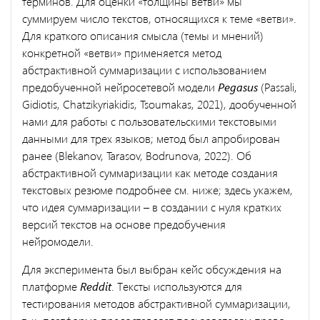
терминов. Для оценки «толщины ветви» мы
суммируем число текстов, относящихся к теме «ветви».
Для краткого описания смысла (темы и мнений)
конкретной «ветви» применяется метод
абстрактивной суммаризации с использованием
предобученной нейросетевой модели
Pegasus
(Passali,
Gidiotis, Chatzikyriakidis, Tsoumakas, 2021), дообученной
нами для работы с пользовательскими текстовыми
данными для трех языков; метод был апробирован
ранее (Blekanov, Tarasov, Bodrunova, 2022). Об
абстрактивной суммаризации как методе создания
текстовых резюме подробнее см. ниже; здесь укажем,
что идея суммаризации – в создании с нуля кратких
версий текстов на основе предобучения
нейромодели.
Для эксперимента был выбран кейс обсуждения на
платформе
Reddit
. Тексты используются для
тестирования методов абстрактивной суммаризации,