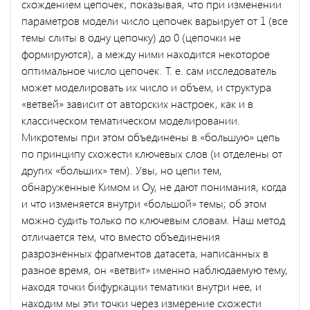
схождением цепочек, показывая, что при изменении
параметров модели число цепочек варьирует от 1 (все
темы слиты в одну цепочку) до 0 (цепочки не
формируются), а между ними находится некоторое
оптимальное число цепочек. Т. е. сам исследователь
может моделировать их число и объем, и структура
«ветвей» зависит от авторских настроек, как и в
классическом тематическом моделировании.
Микротемы при этом объединены в «большую» цепь
по принципу схожести ключевых слов (и отделены от
других «больших» тем). Увы, но цепи тем,
обнаруженные Кимом и Оу, не дают понимания, когда
и что изменяется внутри «большой» темы; об этом
можно судить только по ключевым словам. Наш метод
отличается тем, что вместо объединения
разрозненных фрагментов датасета, написанных в
разное время, он «ветвит» именно наблюдаемую тему,
находя точки бифуркации тематики внутри нее, и
находим мы эти точки через измерение схожести