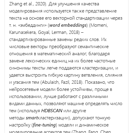
Zhang et al., 2020). Для улучшения качества
моделирования используется также представление
текста на основе его векторной стандартизации через
т. н. «эмбеддинги» (
word embeddings
) (Momeni,
Karunasekera, Goyal, Lerman, 2018) –
стандартизированные замены редких слов. Их
числовые векторы преобразуют семантические
отношения в математический аналог; благодаря
замене лексических единиц на их более частотные
синонимы тексты легче поддаются кластеризации, и
удается выстроить гибкую картину ветвления, слияния
и угасания тем (Abulaish, Fazil, 2018). Показано, что
нейросетевые модели более устойчивы, проще в
использовании, лучше работают с различными
видами данных, позволяют машине определять число
тем (используя
HDBSCAN
или другие
методы
smart
кластеризации), допускают тонкую
настройку (
fine-tuning
) модели и динамическое
моделирование аспектов тем (Zhang, Fang, Chen,