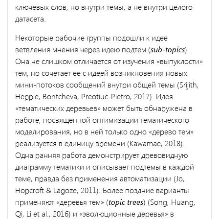
ключевых слов, но внутри темы, а не внутри целого
датасета.
Некоторые рабочие группы подошли к идее
ветвления мнения через идею подтем (
sub-topics
).
Она не слишком отличается от изучения «выпуклости»
тем, но сочетает ее с идеей возникновения новых
мини-потоков сообщений внутри общей темы (Srijith,
Hepple, Bontcheva, Preotiuc-Pietro, 2017). Идея
«тематических деревьев» может быть обнаружена в
работе, посвященной оптимизации тематического
моделирования, но в ней только одно «дерево тем»
реализуется в единицу времени (Kawamae, 2018).
Одна ранняя работа демонстрирует древовидную
диаграмму тематики и описывает подтемы в каждой
теме, правда без применения автоматизации (Jo,
Hopcroft & Lagoze, 2011). Более поздние варианты
применяют «деревья тем» (
topic trees
) (Song, Huang,
Qi, Li et al., 2016) и «эволюционные деревья» в