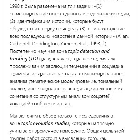
1998 г. была разделена на три задачи: «(1)
сегментирование потока данных в отдельные истории;
(2) идентификация историй, которые будут
обсуждаться в первую очередь; (3) <…> нахождение
всех последующих новостей в данной истории» (Allan,
Carbonell, Doddington, Yamron et al., 1998: 1).
Постепенно научная зона
topic detection and
tracking
(
TDT
) разрасталась; в разное время для
прослеживания эволюции тем+мнений в соцмедиа
применялись разные методы автоматизированного
анализа (тематическое моделирование, тональный
анализ, иные варианты кластеризации текстов и их
сочетания со структурным анализом соцсетей,
локацией сообществ и т. д.).
Мы включим в обзор только те исследования в
зоне
topic
evolution studies,
которые напрямую
учитывают временное измерение. Общая цель этой
группы работ состоит в выявлении того, как