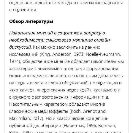
оцениваем недостатки метода и возможные варианты
его развития.
Обзор литературы
Накопление мнений в соцсетях: к вопросу о
необходимости смыслового мэппинга онлайн-
дискуссий.
Как можно заключить из ранних
исследований (King, Anderson, 1971; Noelle-Neumann,
1974), общественное мнение обладает накопительным
характером с видимыми паттернами формирования
большинства/меньшинства; сегодня к ним добавились
паттерны взлета и слома обсуждений, поляризации и
«эхо-камер», «перетекания через край», каскадного и
вирусного распространения информации и т. д.
Накопительным характером обладают многие
классические медиаэффекты (Koch, Arendt and
Maximilian, 2017). Но и классические концепции
публичной делиберации (Habermas, 1996; Bohman,
Rehg, 1997), и их левая, феминистская и иная критика