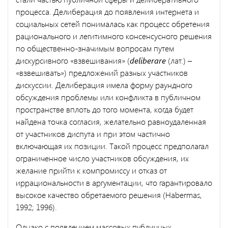
процесса. Делиберация до появления интернета и
социальных сетей понималась как процесс обретения
рационального и легитимного консенсусного решения
по общественно-значимым вопросам путем
дискурсивного «взвешивания» (
deliberare
(лат.) –
«взвешивать») предложений разных участников
дискуссии. Делиберация имела форму раундного
обсуждения проблемы или конфликта в публичном
пространстве вплоть до того момента, когда будет
найдена точка согласия, желательно равноудаленная
от участников диспута и при этом частично
включающая их позиции. Такой процесс предполагал
ограниченное число участников обсуждения, их
желание прийти к компромиссу и отказ от
иррациональности в аргументации, что гарантировало
высокое качество обретаемого решения (Habermas,
1992; 1996).
Однако с появлением массовых публичных