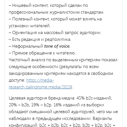
– Нишевый контент, который сделан по
профессиональным журналистским стандартам.
– Полезный контент, который может влиять на
установки читателей.
– Ориентация на массовый запрос аудитории.
– Есть редакция и редполитика.
– Неформальный
tone of voice.
– Прямое обращение к читателю.
Частотный анализ по выделенным критериям показал
следующие особенности (результаты по всем
закодированным критериям находятся в свободном
доступе:
https://media-
research.palindrome.media/2023
).
Целевая аудитория бренд-медиа: 45% b2c-изданий,
20% – b2b, 19% – b2p. 16% изданий из выборки
обладают смешанной целевой аудиторией, чего мы не
наблюдали в предыдущем исследовании. Варианты
конфигураций: b2c + b2b, b2c + b2p, b2b + b2p, b2c +