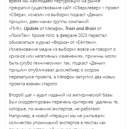
время мы наблюдаем пертурбации на рынке:
прекратил существование сайт «Сберклевер» – проект
«Сбера», исчезли из выборки подкаст «Деньги
пришли», дзен-канал группы компаний
«ПИК»,
Update
от Мегафон,
Train and Brain
от
«ЛокоТех». Кроме того, в феврале 2023 перестал
обновляться журнал «Форма» от «ЕАптеки».
Исчезновение медиа из выборки вовсе не говорит о
кризисе или негативных изменениях, причины могли
быть сугубо техническими: так, подкаст «Деньги
пришли» опубликовал дисклеймер о скором
перезапуске проекта, а Мегафон запустил два новых
проекта взамен старого.
Второй шаг – аудит изданий из эмпирической базы.
Был скорректирован перечень критериев: удалены те,
которые, по мнению экспертов, не работают.
Например, в новой итерации мы не учитывали
количество упоминаний экспертов в текстах как