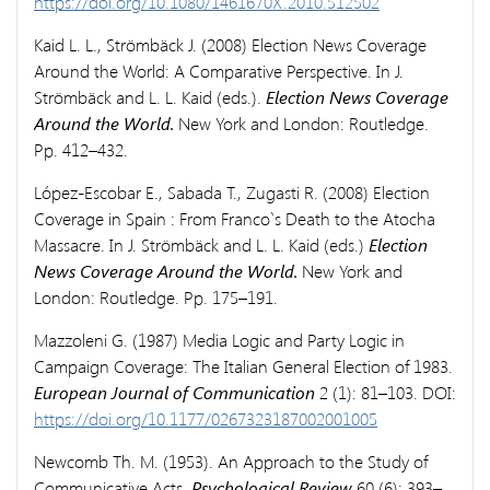
https://doi.org/10.1080/1461670X.2010.512502
Kaid L. L., Strömbäck J. (2008) Election News Coverage
Around the World: A Comparative Perspective. In J.
Strömbäck and L. L. Kaid (eds.).
Election News Coverage
Around the World.
New York and London: Routledge.
Pp. 412–432.
López-Escobar E., Sabada T., Zugasti R. (2008) Election
Coverage in Spain : From Franco`s Death to the Atocha
Massacre. In J. Strömbäck and L. L. Kaid (eds.)
Election
News Coverage Around the World.
New York and
London: Routledge. Pp. 175–191.
Mazzoleni G. (1987) Media Logic and Party Logic in
Campaign Coverage: The Italian General Election of 1983.
European Journal of Communication
2 (1): 81–103. DOI:
https://doi.org/10.1177/0267323187002001005
Newcomb Th. M. (1953). An Approach to the Study of
Communicative Acts.
Psychological Review
60 (6): 393–