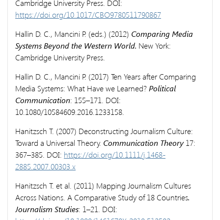
Cambridge University Press. DOI:
https://doi.org/10.1017/CBO9780511790867
Hallin D. C., Mancini P. (eds.) (2012)
Comparing Media
Systems Beyond the
Western World.
New York:
Cambridge University Press.
Hallin D. C., Mancini P. (2017) Ten Years after Comparing
Media Systems: What Have we Learned?
Political
Communication
: 155–171. DOI:
10.1080/10584609.2016.1233158.
Hanitzsch T. (2007) Deconstructing Journalism Culture:
Toward a Universal Theory.
Communication Theory
17:
367–385. DOI:
https://doi.org/10.1111/j.1468-
2885.2007.00303.x
Hanitzsch T. et al. (2011) Mapping Journalism Cultures
Across Nations. A Comparative Study of 18 Countries
.
Journalism Studies
: 1–21. DOI: