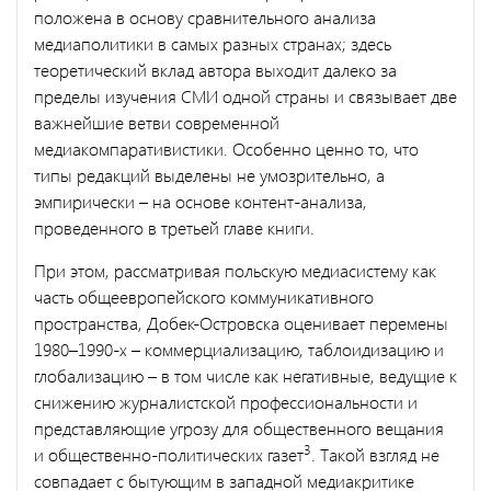
положена в основу сравнительного анализа
медиаполитики в самых разных странах; здесь
теоретический вклад автора выходит далеко за
пределы изучения СМИ одной страны и связывает две
важнейшие ветви современной
медиакомпаративистики. Особенно ценно то, что
типы редакций выделены не умозрительно, а
эмпирически – на основе контент-анализа,
проведенного в третьей главе книги.
При этом, рассматривая польскую медиасистему как
часть общеевропейского коммуникативного
пространства, Добек-Островска оценивает перемены
1980–1990-х – коммерциализацию, таблоидизацию и
глобализацию – в том числе как негативные, ведущие к
снижению журналистской профессиональности и
представляющие угрозу для общественного вещания
3
и общественно-политических газет
. Такой взгляд не
совпадает с бытующим в западной медиакритике