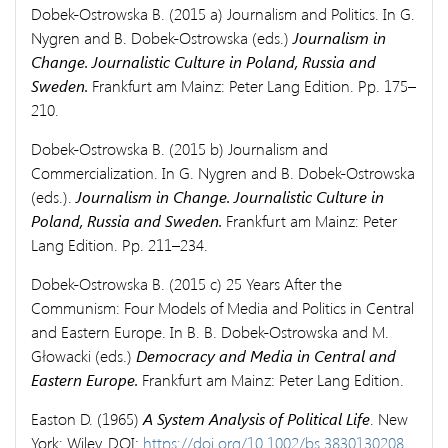
Dobek-Ostrowska B. (2015 a) Journalism and Politics. In G.
Nygren and B. Dobek-Ostrowska (eds.)
Journalism in
Change. Journalistic Culture in Poland, Russia and
Sweden.
Frankfurt am Mainz: Peter Lang Edition. Pp. 175–
210.
Dobek-Ostrowska B. (2015 b) Journalism and
Commercialization. In G. Nygren and B. Dobek-Ostrowska
(eds.).
Journalism in Change. Journalistic Culture in
Poland, Russia and Sweden.
Frankfurt am Mainz: Peter
Lang Edition. Pp. 211–234.
Dobek-Ostrowska B. (2015 c) 25 Years After the
Communism: Four Models of Media and Politics in Central
and Eastern Europe. In B. B. Dobek-Ostrowska and M.
Głowacki (eds.)
Democracy and Media in Central and
Eastern Europe.
Frankfurt am Mainz: Peter Lang Edition.
Easton D. (1965)
A System Analysis of Political Life
. New
York: Wiley. DOI:
https://doi.org/10.1002/bs.3830130208