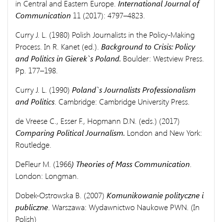
in Central and Eastern Europe.
International Journal of
Communication
11 (2017): 4797–4823.
Curry J. L. (1980) Polish Journalists in the Policy-Making
Process. In R. Kanet (ed.).
Background to Crisis: Policy
and Politics in Gierek`s Poland.
Boulder: Westview Press.
Pp. 177–198.
Curry J. L. (1990)
Poland`s Journalists Professionalism
and Politics
. Cambridge: Cambridge University Press.
de Vreese C., Esser F., Hopmann D.N. (eds.) (2017)
Comparing Political Journalism.
London and New York:
Routledge.
DeFleur M. (1966
) Theories of Mass Communication
.
London: Longman.
Dobek-Ostrowska B. (2007)
Komunikowanie polityczne i
publiczne
. Warszawa: Wydawnictwo Naukowe PWN. (In
Polish)