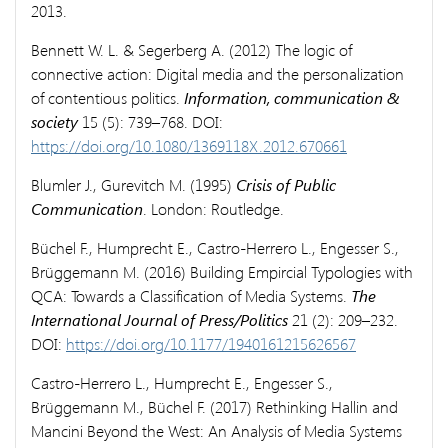
2013.
Bennett W. L. & Segerberg A. (2012) The logic of
connective action: Digital media and the personalization
of contentious politics.
Information, communication &
society
15 (5): 739–768. DOI:
https://doi.org/10.1080/1369118X.2012.670661
Blumler J., Gurevitch M. (1995)
Crisis of Public
Communication
. London: Routledge.
Büchel F., Humprecht E., Castro-Herrero L., Engesser S.,
Brüggemann M. (2016) Building Empircial Typologies with
QCA: Towards a Classification of Media Systems.
The
International Journal of Press/Politics
21 (2): 209–232.
DOI:
https://doi.org/10.1177/1940161215626567
Castro-Herrero L., Humprecht E., Engesser S.,
Brüggemann M., Büchel F. (2017) Rethinking Hallin and
Mancini Beyond the West: An Analysis of Media Systems