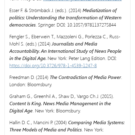
Esser F. & Strömbäck J. (eds.). (2014)
Mediatization of
politics: Understanding the transformation of Western
democracies
. Springer. DOI: 10.1057/9781137275844
Fengler S., Eberwein T., Mazzoleni G., Porlezza C., Russ-
Mohl S. (eds.) (2014)
Journalists and Media
Accountability. An International Study of News People
in the Digital Age.
New York: Peter Lang Edition. DOI:
https://doi.org/10.3726/978-1-4539-1247-8
Freedman D. (2014)
The Contradiction of Media Power
.
London: Bloomsbury.
Graham G., Greenhil A., Shaw D., Vargo Ch.J. (2015).
Content Is King.
News Media Management in the
Digital Age
. New York: Bloomsbury.
Hallin D. C., Mancini P. (2004)
Comparing Media Systems:
Three Models of Media and Politics
. New York: