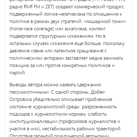
радио RMF FM и ZET) создают коммерческий продукт,
подверженный логике негативизма по отношению к
политике в рамках двух стратегий: «лошадиной гонки»
(horse-race coverage) или эскапизма; контент
подвергается структурным искажениям. Но в
остальных случаях искажения еще больше, поскольку
давление извне или латентное сращивание с
политическими акторами заставляет медиа занимать
позицию за или против конкретных политиков и
партий.
Выводы автора можно назвать сдержанно
пессимистичными. С одной стороны, Добек-
Островска убедительно описывает проблемное
состояние журналистской среды: разрозненность
подходов к журналистским нормам, слабость
институционализации (профсоюзов журналистов и
участия в них), нестабильность рабочих траекторий.
Отсутствие гарантий политической автономии