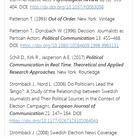
404. DOI:
http://dx.doi.org/10.1037/h0063098
Patterson T. (1993)
Out of Order.
New York: Vintage.
Patterson T., Donsbach W. (1996) Decision: Journalists as
Partisan Actors.
Political Communication
13: 455–468.
DOI:
https://doi.org/10.1080/10584609.1996.9963131
Schill D., Kirk R., Jasperson A.E. (2017)
Political
Communication in Real Time. Theoretical and Applied
Research Approaches
. New York: Routledge.
Strömbäck J., Nord L. (2006) Do Politicians Lead the
Tango?: A Study of the Relationship between Swedish
Journalists and Their Political Sources in the Context of
Election Campaigns.
European Journal of
Communication
21: 147– 164. DOI:
https://doi.org/10.1177/0267323105064043
Strömbäck J. (2008) Swedish Election News Coverage: