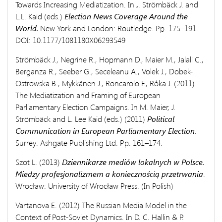
Towards Increasing Mediatization. In J. Strömbäck J. and
L.L. Kaid (eds.)
Election News Coverage Around the
World.
New York and London: Routledge. Pp. 175–191.
DOI: 10.1177/1081180X06293549
Strömbäck J., Negrine R., Hopmann D., Maier M., Jalali C.,
Berganza R., Seeber G., Seceleanu A., Volek J., Dobek-
Ostrowska B., Mykkänen J., Roncarolo F., Róka J. (2011)
The Mediatization and Framing of European
Parliamentary Election Campaigns. In M. Maier, J.
Strömbäck and L. Lee Kaid (eds.) (2011)
Political
Communication in European Parliamentary Election
.
Surrey: Ashgate Publishing Ltd. Pp. 161–174.
Szot L. (2013)
Dziennikarze medi
ó
w lokalnych w Polsce.
Miedzy profesjonalizmem a konieczno
ś
ci
ą
przetrwania
.
Wrocław: University of Wrocław Press. (In Polish)
Vartanova E. (2012) The Russian Media Model in the
Context of Post-Soviet Dynamics. In D. C. Hallin & P.