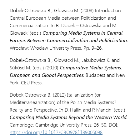
Dobek-Ostrowska B., Głowacki M. (2008) Introduction:
Central European Media between Politicization and
Commercialization. In B. Dobek – Ostrowska and M.
Głowacki (eds.)
Comparing Media Systems in Central
Europe. Between Commercialization and Politicization.
Wrocław: Wroclaw University Press. Pp. 9–26.
Dobek-Ostrowska B., Głowacki M., Jakubowicz K. and
Sükösd M. (eds.) (2010)
Comparative Media Systems.
European and Global Perspectives.
Budapest and New
York: CEU Press.
Dobek-Ostrowska B. (2012) Italianization (or
Mediterraneanization) of the Polish Media Systems?
Reality and Perspective. In D. Hallin and P. Mancini (eds.)
Comparing Media Systems Beyond the Western World.
Cambridge: Cambridge University Press: 26–50. DOI:
https://doi.org/10.1017/CBO9781139005098