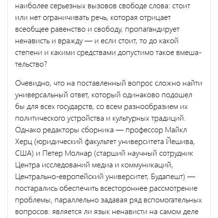
наиболее серьезных вызовов свободе слова: стоит
или нет ограничивать речь, которая отрицает
всеобщее равен­ство и свободу, пропагандирует
ненависть и вражду — и если стоит, то до какой
степени и какими средствами допустимо такое вмеша­
тельство?
Очевидно, что на поставленный вопрос сложно найти
универсаль­ный ответ, который одинаково подошел
бы для всех государств, со всем разнообразием их
политического устройства и культурных тра­диций.
Однако редакторы сборника — профессор Майкл
Херц (юри­дический факультет университета Йешива,
США) и Петер Молнар (старший научный сотрудник
Центра исследований медиа и комму­никаций,
Центрально-европейский университет, Будапешт) —
поста­рались обеспечить всестороннее рассмотрение
проблемы, параллель­но задавая ряд вспомогательных
вопросов: является ли язык ненависти на самом деле