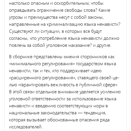
настолько опасным и оскорбительным, что­бы
оправдывать ограничение свободы слова? Какие
угрозы и преиму­щества несут с собой законы,
направленные на криминализацию языка ненависти?
Существуют ли ситуации, в которых все будут
согласны, что употребление языка ненависти должно
повлечь за собой уголов­ное наказание? и другие.
В сборнике представлены мнения сторонников как
«минимально­го регулирования» государством языка
ненависти, так и тех, кто под­держивает идею
«расширенного регулирования», ставящего своей це­
лью «гарантировать вежливость в публичной сфере».
В этой связи отдельное внимание уделяется усилению
уголовной ответственности за использование языка
ненависти и введению соответствующих норм в
национальные законодательства — тенденция,
которая вызывает обоснованные опасения ряда
исследователей.