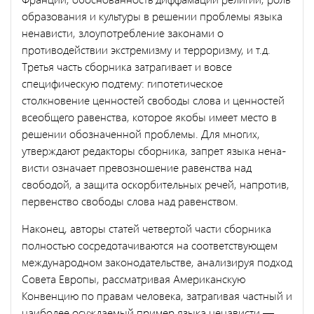
образования и культуры в решении проблемы языка
ненависти, злоупотребление законами о
противодействии экстремизму и терроризму, и т.д.
Третья часть сбор­ника затрагивает и вовсе
специфическую подтему: гипотетическое
столкновение ценностей свободы слова и ценностей
всеобщего ра­венства, которое якобы имеет место в
решении обозначенной пробле­мы. Для многих,
утверждают редакторы сборника, запрет языка нена­
висти означает превозношение равенства над
свободой, а защита оскорбительных речей, напротив,
первенство свободы слова над ра­венством.
Наконец, авторы статей четвертой части сборника
полностью со­средотачиваются на соответствующем
международном законодатель­стве, анализируя подход
Совета Европы, рассматривая Американскую
Конвенцию по правам человека, затрагивая частный и
наиболее осуж­даемый пример языка ненависти —