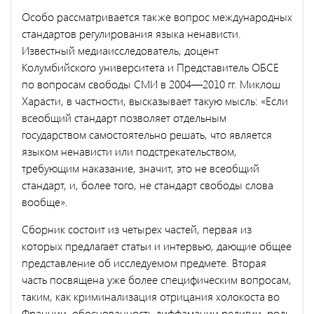
Особо рассматривается также вопрос международных
стандартов регулирования языка ненависти.
Известный медиаисследователь, до­цент
Колумбийского университета и Представитель ОБСЕ
по вопро­сам свободы СМИ в 2004—2010 гг. Миклош
Харасти, в частности, вы­сказывает такую мысль: «Если
всеобщий стандарт позволяет отдельным
государством самостоятельно решать, что является
языком ненависти или подстрекательством,
требующим наказание, значит, это не всеобщий
стандарт, и, более того, не стандарт свободы слова
вообще».
Сборник состоит из четырех частей, первая из
которых предлагает статьи и интервью, дающие общее
представление об исследуемом предмете. Вторая
часть посвящена уже более специфическим вопро­сам,
таким, как криминализация отрицания холокоста во
Франции, обоснованность диффамации религии, роль