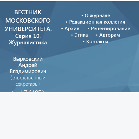
ВЕСТНИК
О журнале
МОСКОВСКОГО
Редакционная коллегия
УНИВЕРСИТЕТА.
Архив
Рецензирование
Этика
Авторам
Серия 10.
Контакты
Журналистика
Вырковский
Андрей
Владимирович
(ответственный
секретарь)
+7 (495)
629-39-08
vestnik_journ@mail.ru
Copyright © 2026
Все материалы сайта опубликованы на условиях